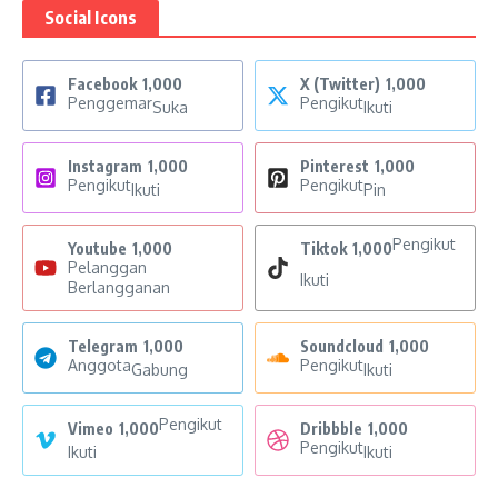
Social Icons
Facebook
1,000
X (Twitter)
1,000
Penggemar
Pengikut
Suka
Ikuti
Instagram
1,000
Pinterest
1,000
Pengikut
Pengikut
Ikuti
Pin
Pengikut
Youtube
1,000
Tiktok
1,000
Pelanggan
Ikuti
Berlangganan
Telegram
1,000
Soundcloud
1,000
Anggota
Pengikut
Gabung
Ikuti
Pengikut
Vimeo
1,000
Dribbble
1,000
Pengikut
Ikuti
Ikuti