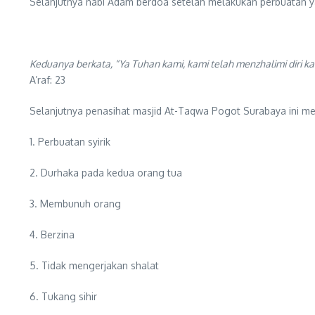
Selanjutnya nabi Adam berdoa setelah melakukan perbuatan ya
Keduanya berkata, “Ya Tuhan kami, kami telah menzhalimi diri k
A’raf: 23
Selanjutnya penasihat masjid At-Taqwa Pogot Surabaya ini me
1. Perbuatan syirik
2. Durhaka pada kedua orang tua
3. Membunuh orang
4. Berzina
5. Tidak mengerjakan shalat
6. Tukang sihir