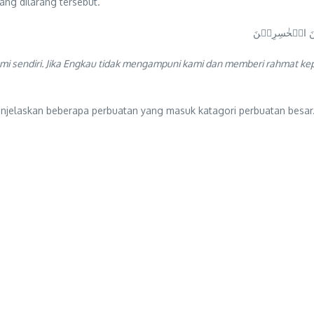
ng dilarang tersebut.
ّ مِنَ الۡخٰسِرِيۡنَ
ami sendiri. Jika Engkau tidak mengampuni kami dan memberi rahmat ke
njelaskan beberapa perbuatan yang masuk katagori perbuatan besar.