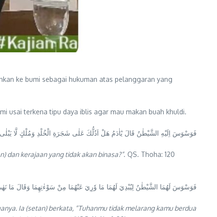
unkan ke bumi sebagai hukuman atas pelanggaran yang
mi usai terkena tipu daya iblis agar mau makan buah khuldi.
فَوَسْوَسَ اِلَيْهِ الشَّيْطٰنُ قَالَ يٰٓاٰدَمُ هَلْ اَدُلُّكَ عَلٰى شَجَرَةِ الْخُلْدِ وَمُلْكٍ لَّا يَبْلٰى
) dan kerajaan yang tidak akan binasa?”
. QS. Thoha: 120
فَوَسْوَسَ لَهُمَا الشَّيْطٰنُ لِيُبْدِيَ لَهُمَا مَا وٗرِيَ عَنْهُمَا مِنْ سَوْءٰتِهِمَا وَقَالَ مَا نَهٰىكُمَا 
uanya. Ia (setan) berkata, “Tuhanmu tidak melarang kamu berdua