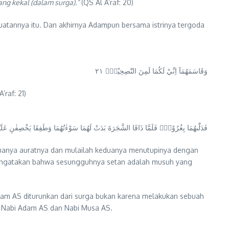
ng kekal (dalam surga).”
(QS Al A’raf: 20)
uatannya itu. Dan akhirnya Adampun bersama istrinya tergoda
وَقَاسَمَهُمَآ اِنِّيْ لَكُمَا لَمِنَ النّٰصِحِيْنَۙ ٢١
’raf: 21)
فَدَلّٰىهُمَا بِغُرُوْرٍۚ فَلَمَّا ذَاقَا الشَّجَرَةَ بَدَتْ لَهُمَا سَوْءٰتُهُمَا وَطَفِقَا يَخْصِفٰنِ عَلَيْهِمَ
eduanya auratnya dan mulailah keduanya menutupinya dengan
 mengatakan bahwa sesungguhnya setan adalah musuh yang
am AS diturunkan dari surga bukan karena melakukan sebuah
a Nabi Adam AS dan Nabi Musa AS.