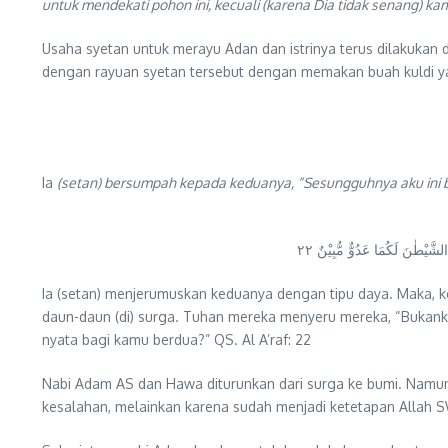
untuk mendekati pohon ini, kecuali (karena Dia tidak senang) 
Usaha syetan untuk merayu Adan dan istrinya terus dilakukan
dengan rayuan syetan tersebut dengan memakan buah kuldi yan
Ia
(setan) bersumpah kepada keduanya, “Sesungguhnya aku ini 
َّيْطٰنَ لَكُمَا عَدُوٌّ مُّبِيْنٌ ٢٢
Ia (setan) menjerumuskan keduanya dengan tipu daya. Maka, k
daun-daun (di) surga. Tuhan mereka menyeru mereka, “Bukan
nyata bagi kamu berdua?” QS. Al A’raf: 22
Nabi Adam AS dan Hawa diturunkan dari surga ke bumi. Namu
kesalahan, melainkan karena sudah menjadi ketetapan Allah 