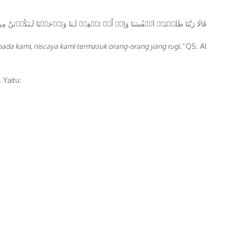
قَالَا رَبَّنَا ظَلَمۡنَاۤ اَنۡفُسَنَا وَاِنۡ لَّمۡ تَغۡفِرۡ لَـنَا وَتَرۡحَمۡنَا لَـنَكُوۡنَنَ
pada kami, niscaya kami termasuk orang-orang yang rugi.”
QS. Al
 Yaitu: