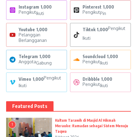
Instagram
1,000
Pinterest
1,000
Pengikut
Pengikut
Ikuti
Pin
Pengikut
Youtube
1,000
Tiktok
1,000
Pelanggan
Ikuti
Berlangganan
Telegram
1,000
Soundcloud
1,000
Anggota
Pengikut
Gabung
Ikuti
Pengikut
Vimeo
1,000
Dribbble
1,000
Pengikut
Ikuti
Ikuti
Featured Posts
Kultum Tarawih di Masjid Al Hikmah
1
Merauke: Ramadan sebagai Sistem Menuju
Taqwa
11 Maret 2026