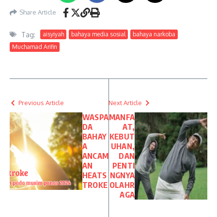
Share Article
Tag:
aisyiyah
bahaya media sosial
bahaya narkoba
Muchamad Arifin
Previous Article
Next Article
WASPA
MANFA
DA
AT,
BAHAY
KEBUT
A
UHAN,
ANCAM
DAN
AN
PENTI
HEATS
NGNYA
TROKE
OLAHR
AGA