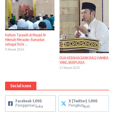
Kultum Tarawih di Masjid Al
Hikmah Merauke: Ramadan
sebagai Siste ...
11 Maret 2026
DUA KEBAHAGIAAN BAGI HAMBA
YANG BERPUASA
27 Maret 2025
Social Icons
Facebook
1,000
X (Twitter)
1,000
Penggemar
Pengikut
Suka
Ikuti