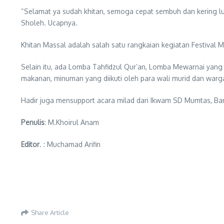
“Selamat ya sudah khitan, semoga cepat sembuh dan kering luk
Sholeh. Ucapnya.
Khitan Massal adalah salah satu rangkaian kegiatan Festival M
Selain itu, ada Lomba Tahfidzul Qur’an, Lomba Mewarnai yang
makanan, minuman yang diikuti oleh para wali murid dan warga
Hadir juga mensupport acara milad dari Ikwam SD Mumtas, Ban
Penulis
: M.Khoirul Anam
Editor
. : Muchamad Arifin
Share Article