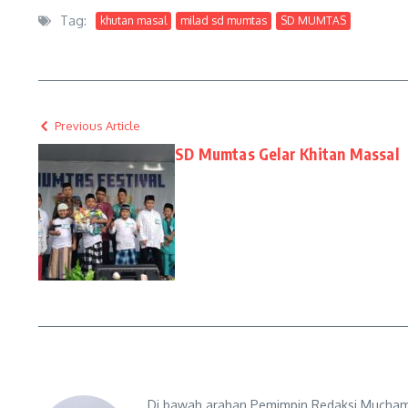
Tag:
khutan masal
milad sd mumtas
SD MUMTAS
Previous Article
SD Mumtas Gelar Khitan Massal
Di bawah arahan Pemimpin Redaksi Muchama