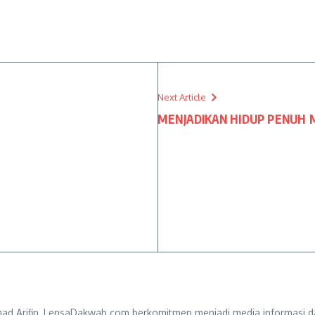
Next Article
MENJADIKAN HIDUP PENUH
d Arifin, LensaDakwah.com berkomitmen menjadi media informasi da