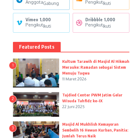
Anggota
Pengikut
Gabung
Ikuti
Vimeo
1,000
Dribbble
1,000
Pengikut
Pengikut
Ikuti
Ikuti
Featured Posts
Kultum Tarawih di Masjid Al Hikmah
1
Merauke: Ramadan sebagai Sistem
Menuju Taqwa
11 Maret 2026
Tajdied Center PWM Jatim Gelar
2
Wisuda Tahfidz ke-IX
22 Juni 2025
Masjid Al Mukhlish Kemayoran
3
Sembelih 16 Hewan Kurban, Panitia:
Jumlah Terus Naik