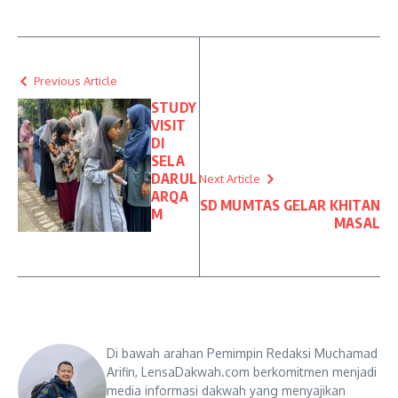
Previous Article
STUDY
VISIT
DI
SELA
DARUL
Next Article
ARQA
SD MUMTAS GELAR KHITAN
M
MASAL
Di bawah arahan Pemimpin Redaksi Muchamad
Arifin, LensaDakwah.com berkomitmen menjadi
media informasi dakwah yang menyajikan