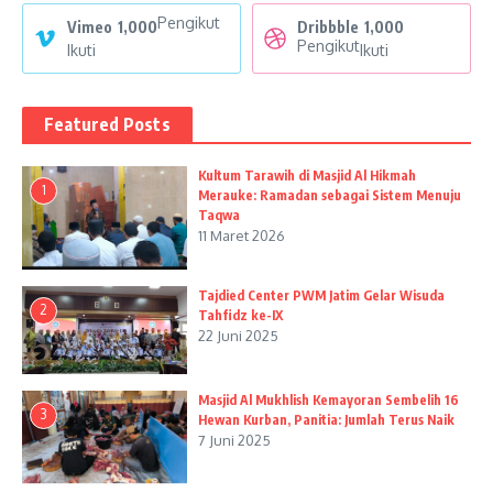
Pengikut
Vimeo
1,000
Dribbble
1,000
Pengikut
Ikuti
Ikuti
Featured Posts
Kultum Tarawih di Masjid Al Hikmah
1
Merauke: Ramadan sebagai Sistem Menuju
Taqwa
11 Maret 2026
Tajdied Center PWM Jatim Gelar Wisuda
2
Tahfidz ke-IX
22 Juni 2025
Masjid Al Mukhlish Kemayoran Sembelih 16
3
Hewan Kurban, Panitia: Jumlah Terus Naik
7 Juni 2025