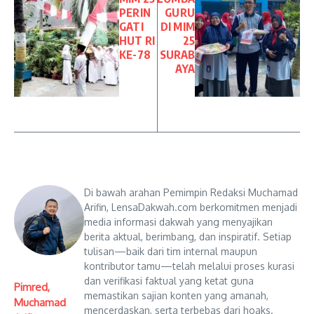
PERIN
GURU
GATI
DI MIM
HUT RI
25
KE-78
SURAB
AYA
Di bawah arahan Pemimpin Redaksi Muchamad
Arifin, LensaDakwah.com berkomitmen menjadi
media informasi dakwah yang menyajikan
berita aktual, berimbang, dan inspiratif. Setiap
tulisan—baik dari tim internal maupun
kontributor tamu—telah melalui proses kurasi
dan verifikasi faktual yang ketat guna
Pimred,
memastikan sajian konten yang amanah,
Muchamad
mencerdaskan, serta terbebas dari hoaks.