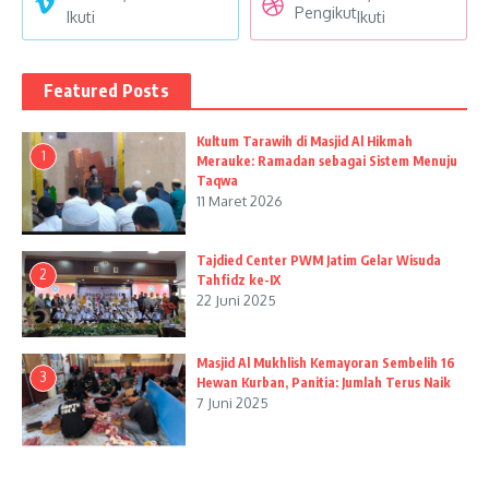
Pengikut
Ikuti
Ikuti
Featured Posts
Kultum Tarawih di Masjid Al Hikmah
1
Merauke: Ramadan sebagai Sistem Menuju
Taqwa
11 Maret 2026
Tajdied Center PWM Jatim Gelar Wisuda
2
Tahfidz ke-IX
22 Juni 2025
Masjid Al Mukhlish Kemayoran Sembelih 16
3
Hewan Kurban, Panitia: Jumlah Terus Naik
7 Juni 2025