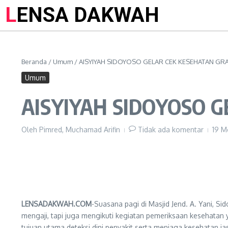
LENSA DAKWAH
Beranda
/
Umum
/
AISYIYAH SIDOYOSO GELAR CEK KESEHATAN GRA
Umum
AISYIYAH SIDOYOSO G
Oleh
Pimred, Muchamad Arifin
Tidak ada komentar
19 M
LENSADAKWAH.COM
-Suasana pagi di Masjid Jend. A. Yani, 
mengaji, tapi juga mengikuti kegiatan pemeriksaan kesehatan
tujuan utama deteksi dini penyakit serta menjaga kesehatan j