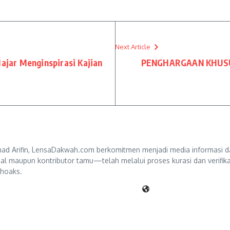
Next Article
Hajar Menginspirasi Kajian
PENGHARGAAN KHUSUS
d Arifin, LensaDakwah.com berkomitmen menjadi media informasi da
ternal maupun kontributor tamu—telah melalui proses kurasi dan verifi
 hoaks.