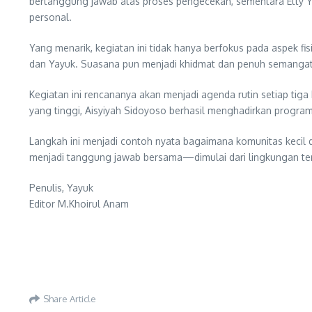
bertanggung jawab atas proses pengecekan, sementara Etty Yul
personal.
Yang menarik, kegiatan ini tidak hanya berfokus pada aspek f
dan Yayuk. Suasana pun menjadi khidmat dan penuh semangat,
Kegiatan ini rencananya akan menjadi agenda rutin setiap tig
yang tinggi, Aisyiyah Sidoyoso berhasil menghadirkan program
Langkah ini menjadi contoh nyata bagaimana komunitas kecil d
menjadi tanggung jawab bersama—dimulai dari lingkungan terd
Penulis, Yayuk
Editor M.Khoirul Anam
Share Article