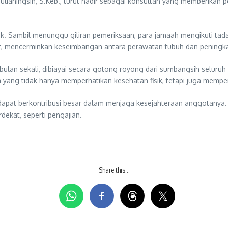
ianingsih, S.Keb., turut hadir sebagai konsultan yang memberikan p
isik. Sambil menunggu giliran pemeriksaan, para jamaah mengikuti ta
 mencerminkan keseimbangan antara perawatan tubuh dan peningkata
a bulan sekali, dibiayai secara gotong royong dari sumbangsih selur
 yang tidak hanya memperhatikan kesehatan fisik, tetapi juga memperk
apat berkontribusi besar dalam menjaga kesejahteraan anggotanya. K
ekat, seperti pengajian.
Share this…