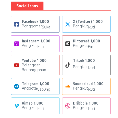
Social Icons
Facebook
1,000
X (Twitter)
1,000
Penggemar
Pengikut
Suka
Ikuti
Instagram
1,000
Pinterest
1,000
Pengikut
Pengikut
Ikuti
Pin
Youtube
1,000
Tiktok
1,000
Pelanggan
Pengikut
Ikuti
Berlangganan
Telegram
1,000
Soundcloud
1,000
Anggota
Pengikut
Gabung
Ikuti
Vimeo
1,000
Dribbble
1,000
Pengikut
Pengikut
Ikuti
Ikuti