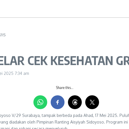
TIS
ELAR CEK KESEHATAN GR
ei 2025
7:34 am
Share this…
Sidoyoso V/29 Surabaya, tampak berbeda pada Ahad, 17 Mei 2025. Pul
 yang diadakan oleh Pimpinan Ranting Aisyiyah Sidoyoso. Program in
asmani dan rohani secara menyeluruh.