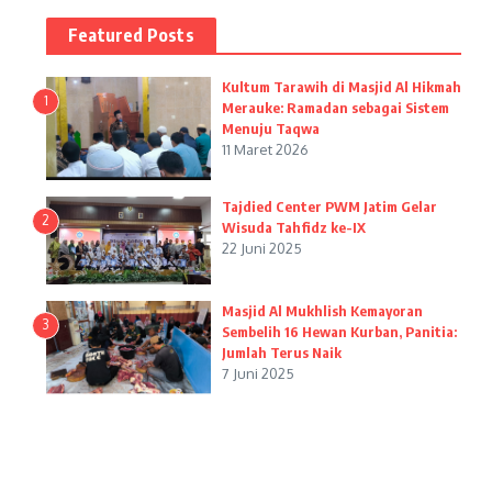
Featured Posts
Kultum Tarawih di Masjid Al Hikmah
1
Merauke: Ramadan sebagai Sistem
Menuju Taqwa
11 Maret 2026
Tajdied Center PWM Jatim Gelar
2
Wisuda Tahfidz ke-IX
22 Juni 2025
Masjid Al Mukhlish Kemayoran
3
Sembelih 16 Hewan Kurban, Panitia:
Jumlah Terus Naik
7 Juni 2025