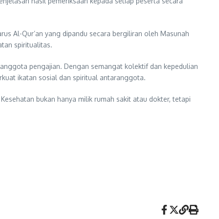
enjelasan hasil pemeriksaan kepada setiap peserta secara
darus Al-Qur’an yang dipandu secara bergiliran oleh Masunah
n spiritualitas.
uh anggota pengajian. Dengan semangat kolektif dan kepedulian
uat ikatan sosial dan spiritual antaranggota.
esehatan bukan hanya milik rumah sakit atau dokter, tetapi