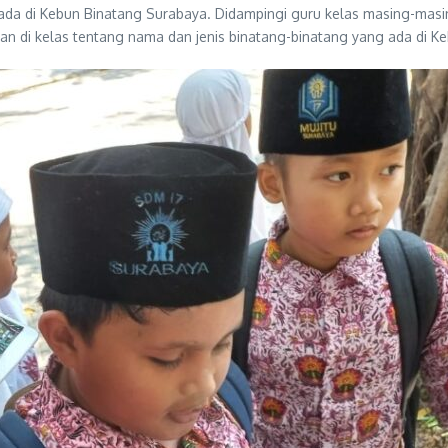
 ada di Kebun Binatang Surabaya. Didampingi guru kelas masing-m
ran di kelas tentang nama dan jenis binatang-binatang yang ada di 