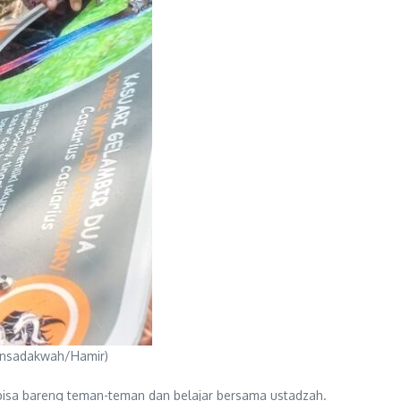
lensadakwah/Hamir)
a bisa bareng teman-teman dan belajar bersama ustadzah.