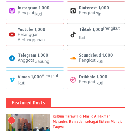
Instagram
1,000
Pinterest
1,000
Pengikut
Pengikut
Ikuti
Pin
Pengikut
Youtube
1,000
Tiktok
1,000
Pelanggan
Ikuti
Berlangganan
Telegram
1,000
Soundcloud
1,000
Anggota
Pengikut
Gabung
Ikuti
Pengikut
Vimeo
1,000
Dribbble
1,000
Pengikut
Ikuti
Ikuti
Featured Posts
Kultum Tarawih di Masjid Al Hikmah
1
Merauke: Ramadan sebagai Sistem Menuju
Taqwa