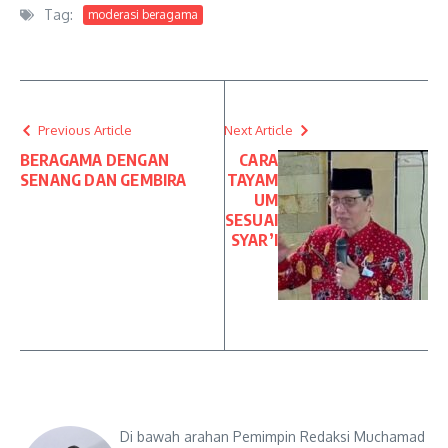
Tag:
moderasi beragama
Previous Article
Next Article
BERAGAMA DENGAN
CARA
SENANG DAN GEMBIRA
TAYAM
UM
SESUAI
SYAR’I
Di bawah arahan Pemimpin Redaksi Muchamad