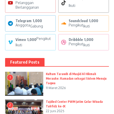
Pelanggan
Ikuti
Berlangganan
Telegram
1,000
Soundcloud
1,000
Anggota
Pengikut
Gabung
Ikuti
Pengikut
Vimeo
1,000
Dribbble
1,000
Pengikut
Ikuti
Ikuti
Featured Posts
Kultum Tarawih di Masjid Al Hikmah
1
Merauke: Ramadan sebagai Sistem Menuju
Taqwa
11 Maret 2026
Tajdied Center PWM Jatim Gelar Wisuda
2
Tahfidz ke-IX
22 Juni 2025