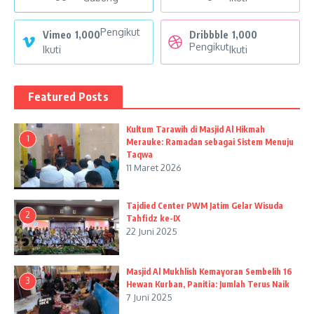
Pengikut
Vimeo
1,000
Dribbble
1,000
Pengikut
Ikuti
Ikuti
Featured Posts
Kultum Tarawih di Masjid Al Hikmah
1
Merauke: Ramadan sebagai Sistem Menuju
Taqwa
11 Maret 2026
Tajdied Center PWM Jatim Gelar Wisuda
2
Tahfidz ke-IX
22 Juni 2025
Masjid Al Mukhlish Kemayoran Sembelih 16
3
Hewan Kurban, Panitia: Jumlah Terus Naik
7 Juni 2025