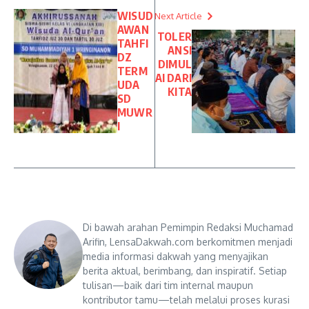
WISUD
Next Article
AWAN
TOLER
TAHFI
ANSI
DZ
DIMUL
TERM
AI DARI
UDA
KITA
SD
MUWR
I
Di bawah arahan Pemimpin Redaksi Muchamad
Arifin, LensaDakwah.com berkomitmen menjadi
media informasi dakwah yang menyajikan
berita aktual, berimbang, dan inspiratif. Setiap
tulisan—baik dari tim internal maupun
kontributor tamu—telah melalui proses kurasi