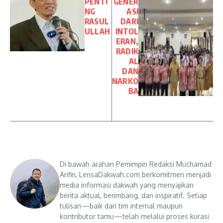
PENTI
GENER
NG
ASI
RASUL
DARI
ULLAH
INTOL
ERAN,
RADIK
AL
DAN
NARKO
BA
Di bawah arahan Pemimpin Redaksi Muchamad
Arifin, LensaDakwah.com berkomitmen menjadi
media informasi dakwah yang menyajikan
berita aktual, berimbang, dan inspiratif. Setiap
tulisan—baik dari tim internal maupun
kontributor tamu—telah melalui proses kurasi