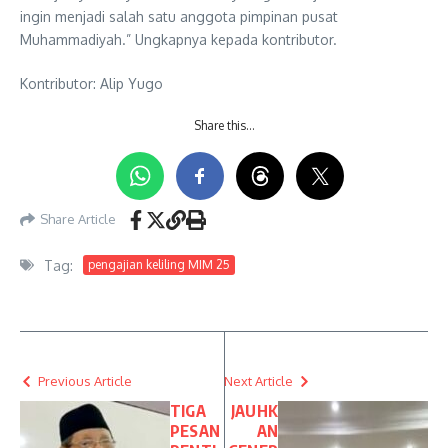
ingin menjadi salah satu anggota pimpinan pusat
Muhammadiyah.” Ungkapnya kepada kontributor.
Kontributor: Alip Yugo
Share this…
Share Article
Tag:
pengajian keliling MIM 25
Previous Article
Next Article
TIGA
JAUHK
PESAN
AN