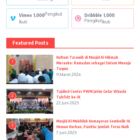
Pengikut
Vimeo
1,000
Dribbble
1,000
Pengikut
Ikuti
Ikuti
Featured Posts
Kultum Tarawih di Masjid Al Hikmah
1
Merauke: Ramadan sebagai Sistem Menuju
Taqwa
11 Maret 2026
Tajdied Center PWM Jatim Gelar Wisuda
2
Tahfidz ke-IX
22 Juni 2025
Masjid Al Mukhlish Kemayoran Sembelih 16
3
Hewan Kurban, Panitia: Jumlah Terus Naik
7 Juni 2025