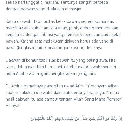
setiap hari tinggal di makam. Tentunya sangat berbeda
dengan dakwah yang dilakukan di masjid.
Kalau dakwah dikomunitas kelas bawah, seperti komunitas
marginal: ahli kubur, anak jalanan, punk, gepeng memerlukan
kerjasama dengan intansi yang memiliki kepedulian pada kelas
bawah. Karena saat melakukan dakwah harus ada yang di
bawa (bingkisan) tidak bisa tangan kosong. Jelasnya.
Dakwah di komunitas kelas bawah itu yang paling awal kita
tata adalah niat. Kita harus betul-betul niat dakwah mencari
ridha Allah swt. Jangan mengharapkan yang lain.
Di akhir ceramahnya panggilan ustad Arifin ini menyampaikan
saat melakukan dakwah tidak usah bertanya hasilnya. Karena
hasil dakwah itu ada campur tangan Allah Sang Maha Pemberi
Hidayah.
اِنَّ رَبَّكَ هُوَ اَعْلَمُ بِمَنْ ضَلَّ عَنْ سَبِيْلِهٖ وَهُوَ اَعْلَمُ بِالْمُهْتَدِيْنَ