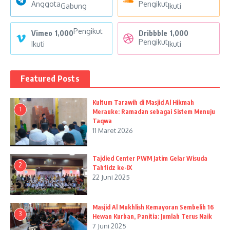
Anggota
Pengikut
Gabung
Ikuti
Pengikut
Vimeo
1,000
Dribbble
1,000
Pengikut
Ikuti
Ikuti
Featured Posts
Kultum Tarawih di Masjid Al Hikmah
1
Merauke: Ramadan sebagai Sistem Menuju
Taqwa
11 Maret 2026
Tajdied Center PWM Jatim Gelar Wisuda
2
Tahfidz ke-IX
22 Juni 2025
Masjid Al Mukhlish Kemayoran Sembelih 16
3
Hewan Kurban, Panitia: Jumlah Terus Naik
7 Juni 2025