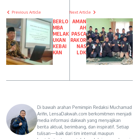
Previous Article
Next Article
BERLO
AMAN
MBA
AH
MELAK
PASCA
UKAN
RAKOR
KEBAI
NAS
KAN
LDK
Di bawah arahan Pemimpin Redaksi Muchamad
Arifin, LensaDakwah.com berkomitmen menjadi
media informasi dakwah yang menyajikan
berita aktual, berimbang, dan inspiratif. Setiap
tulisan—baik dari tim internal maupun