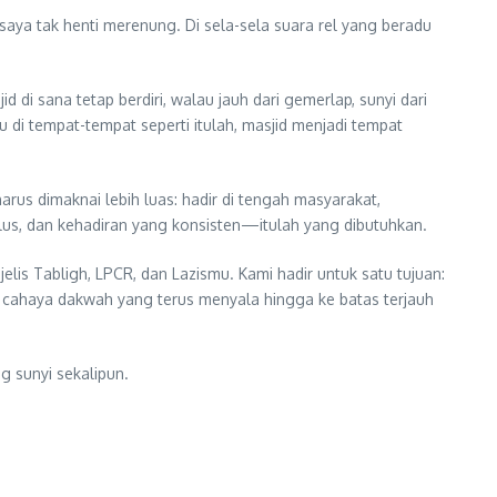
ya tak henti merenung. Di sela-sela suara rel yang beradu
 di sana tetap berdiri, walau jauh dari gemerlap, sunyi dari
u di tempat-tempat seperti itulah, masjid menjadi tempat
s dimaknai lebih luas: hadir di tengah masyarakat,
us, dan kehadiran yang konsisten—itulah yang dibutuhkan.
lis Tabligh, LPCR, dan Lazismu. Kami hadir untuk satu tujuan:
ri cahaya dakwah yang terus menyala hingga ke batas terjauh
g sunyi sekalipun.