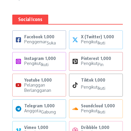
Social Icons
Facebook
1,000
X (Twitter)
1,000
Penggemar
Pengikut
Suka
Ikuti
Instagram
1,000
Pinterest
1,000
Pengikut
Pengikut
Ikuti
Pin
Youtube
1,000
Tiktok
1,000
Pelanggan
Pengikut
Ikuti
Berlangganan
Telegram
1,000
Soundcloud
1,000
Anggota
Pengikut
Gabung
Ikuti
Vimeo
1,000
Dribbble
1,000