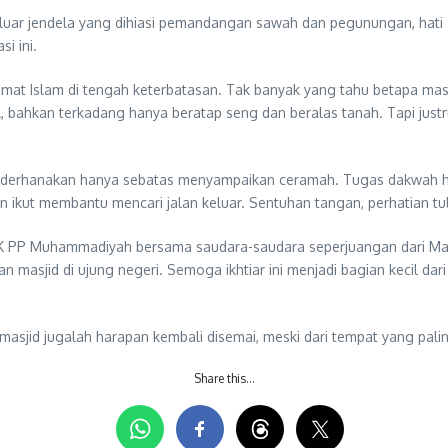
ar jendela yang dihiasi pemandangan sawah dan pegunungan, hati sa
i ini.
mat Islam di tengah keterbatasan. Tak banyak yang tahu betapa masjid
al, bahkan terkadang hanya beratap seng dan beralas tanah. Tapi justr
ederhanakan hanya sebatas menyampaikan ceramah. Tugas dakwah haru
ikut membantu mencari jalan keluar. Sentuhan tangan, perhatian tul
 LDK PP Muhammadiyah bersama saudara-saudara seperjuangan dari Maje
masjid di ujung negeri. Semoga ikhtiar ini menjadi bagian kecil da
 masjid jugalah harapan kembali disemai, meski dari tempat yang palin
Share this…