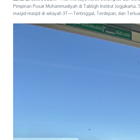
Pimpinan Pusat Muhammadiyah di Tabligh Institut Jogjakarta. 
masjid-masjid di wilayah 3T—Tertinggal, Terdepan, dan Terlua