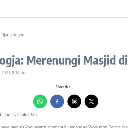
i Ujung Negeri
ogja: Merenungi Masjid d
li 2025
8:39 am
Share this…
i
”. Jumat, 11 Juli 2025
Surabaya menuju Yogyakarta, memenuhi undangan Workshop Pengelolaa