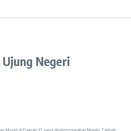
i Ujung Negeri
n Masjid di Daerah 3T yang diselenggarakan Majelis Tabligh