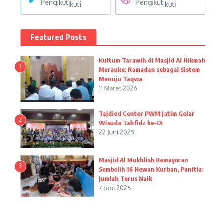
Pengikut
Pengikut
Ikuti
Ikuti
Featured Posts
Kultum Tarawih di Masjid Al Hikmah
1
Merauke: Ramadan sebagai Sistem
Menuju Taqwa
11 Maret 2026
Tajdied Center PWM Jatim Gelar
2
Wisuda Tahfidz ke-IX
22 Juni 2025
Masjid Al Mukhlish Kemayoran
3
Sembelih 16 Hewan Kurban, Panitia:
Jumlah Terus Naik
7 Juni 2025