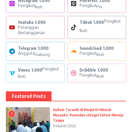
Instagram
1,000
Pinterest
1,000
Pengikut
Pengikut
Ikuti
Pin
Pengikut
Youtube
1,000
Tiktok
1,000
Pelanggan
Ikuti
Berlangganan
Telegram
1,000
Soundcloud
1,000
Anggota
Pengikut
Gabung
Ikuti
Pengikut
Vimeo
1,000
Dribbble
1,000
Pengikut
Ikuti
Ikuti
Featured Posts
Kultum Tarawih di Masjid Al Hikmah
1
Merauke: Ramadan sebagai Sistem Menuju
Taqwa
11 Maret 2026