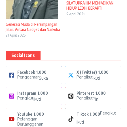
SILATURRAHIM MENJADIKAN
HIDUP LEBIH BERARTI
9 April 2025
Generasi Muda di Persimpangan
Jalan: Antara Gadget dan Narkoba
21 April 2025
Social Icons
Facebook
1,000
X (Twitter)
1,000
Penggemar
Pengikut
Suka
Ikuti
Instagram
1,000
Pinterest
1,000
Pengikut
Pengikut
Ikuti
Pin
Pengikut
Youtube
1,000
Tiktok
1,000
Pelanggan
Ikuti
Berlangganan