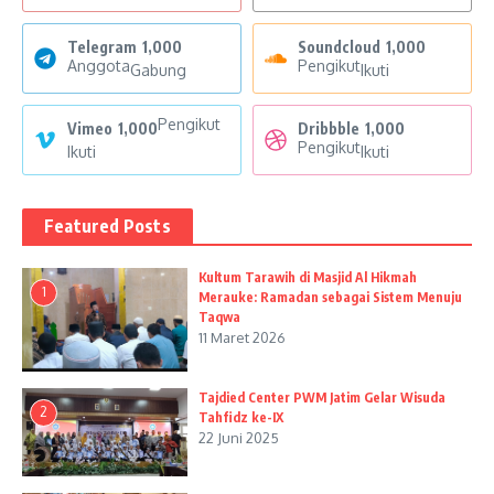
Telegram
1,000
Soundcloud
1,000
Anggota
Pengikut
Gabung
Ikuti
Pengikut
Vimeo
1,000
Dribbble
1,000
Pengikut
Ikuti
Ikuti
Featured Posts
Kultum Tarawih di Masjid Al Hikmah
1
Merauke: Ramadan sebagai Sistem Menuju
Taqwa
11 Maret 2026
Tajdied Center PWM Jatim Gelar Wisuda
2
Tahfidz ke-IX
22 Juni 2025