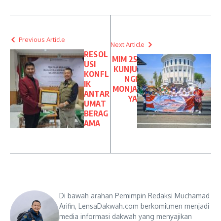
Previous Article
Next Article
RESOL
MIM 25
USI
KUNJU
KONFL
NGI
IK
MONJA
ANTAR
YA
UMAT
BERAG
AMA
Di bawah arahan Pemimpin Redaksi Muchamad
Arifin, LensaDakwah.com berkomitmen menjadi
media informasi dakwah yang menyajikan