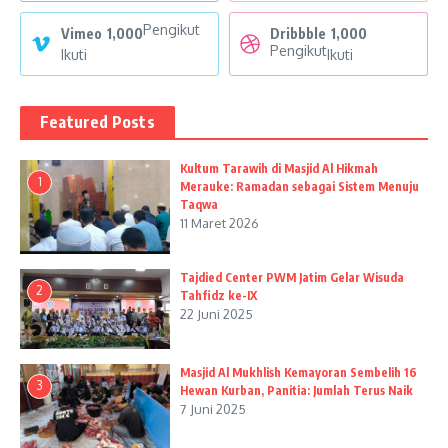
Pengikut
Vimeo
1,000
Dribbble
1,000
Pengikut
Ikuti
Ikuti
Featured Posts
Kultum Tarawih di Masjid Al Hikmah
1
Merauke: Ramadan sebagai Sistem Menuju
Taqwa
11 Maret 2026
Tajdied Center PWM Jatim Gelar Wisuda
2
Tahfidz ke-IX
22 Juni 2025
Masjid Al Mukhlish Kemayoran Sembelih 16
3
Hewan Kurban, Panitia: Jumlah Terus Naik
7 Juni 2025