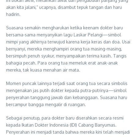
Ini bukan akhir, melainkan awal dari pengabdian panjang yang
akan kita jalani,” ucapnya, disambut tepuk tangan dan haru
hadirin.
Suasana semakin mengharukan ketika keenam dokter baru
bersama-sama menyanyikan lagu Laskar Pelangi—simbol
mimpi yang akhirnya terwujud karena kerja keras dan doa. Usai
bernyanyi, mereka menghampiri orang tua masing-masing,
bersimpuh penuh syukur, menyampaikan terima kasih. Tangis
bahagia pecah. Para orang tua memeluk erat anak-anak
mereka, tak kuasa menahan air mata.
Momen puncak lainnya terjadi saat orang tua secara simbolis
mengenakan jas putih dokter kepada putra-putrinya—simbol
penyerahan tanggung jawab dan kebanggaan. Suasana haru
bercampur bangga mengalir di ruangan.
Sebagai penutup, para dokter baru diserahkan secara resmi
kepada Ikatan Dokter Indonesia (IDI) Cabang Banyumas.
Penyerahan ini menjadi tanda bahwa mereka kini telah menjadi