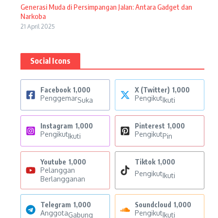
Generasi Muda di Persimpangan Jalan: Antara Gadget dan
Narkoba
21 April 2025
Social Icons
Facebook
1,000
X (Twitter)
1,000
Penggemar
Pengikut
Suka
Ikuti
Instagram
1,000
Pinterest
1,000
Pengikut
Pengikut
Ikuti
Pin
Youtube
1,000
Tiktok
1,000
Pelanggan
Pengikut
Ikuti
Berlangganan
Telegram
1,000
Soundcloud
1,000
Anggota
Pengikut
Gabung
Ikuti