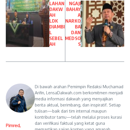
LAHAN
NGAJI
DAKW
BAHAY
AH
A
LDK
NARKO
DIAMBI
BA
L
DAN
SEBEL
MEDSO
AH
S
Di bawah arahan Pemimpin Redaksi Muchamad
Arifin, LensaDakwah.com berkomitmen menjadi
media informasi dakwah yang menyajikan
berita aktual, berimbang, dan inspiratif. Setiap
tulisan—baik dari tim internal maupun
kontributor tamu—telah melalui proses kurasi
dan verifikasi faktual yang ketat guna
Pimred,
memastikan sajian konten yang amanah,