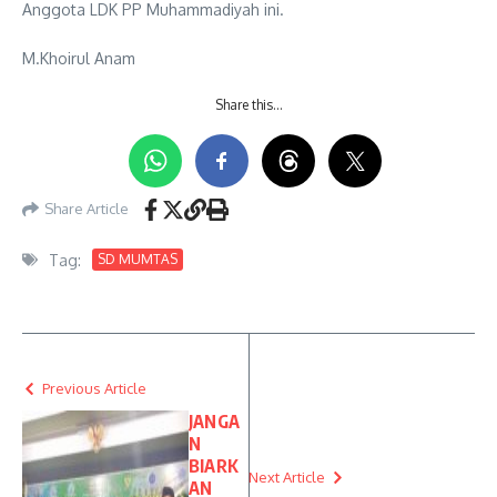
Anggota LDK PP Muhammadiyah ini.
M.Khoirul Anam
Share this…
Share Article
Tag:
SD MUMTAS
Previous Article
JANGA
N
BIARK
Next Article
AN