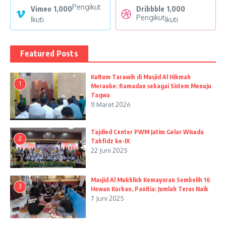
Pengikut
Vimeo
1,000
Dribbble
1,000
Pengikut
Ikuti
Ikuti
Featured Posts
Kultum Tarawih di Masjid Al Hikmah
1
Merauke: Ramadan sebagai Sistem Menuju
Taqwa
11 Maret 2026
Tajdied Center PWM Jatim Gelar Wisuda
2
Tahfidz ke-IX
22 Juni 2025
Masjid Al Mukhlish Kemayoran Sembelih 16
3
Hewan Kurban, Panitia: Jumlah Terus Naik
7 Juni 2025