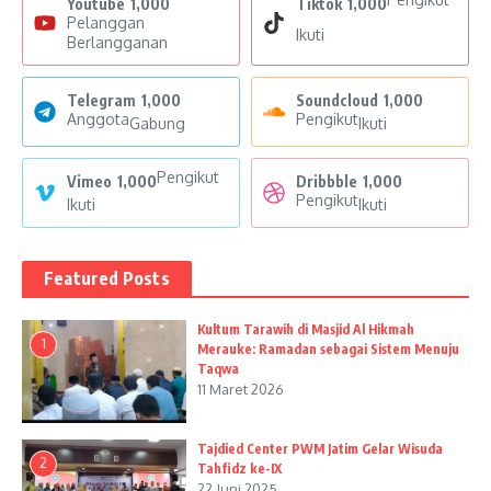
Youtube
1,000
Tiktok
1,000
Pelanggan
Ikuti
Berlangganan
Telegram
1,000
Soundcloud
1,000
Anggota
Pengikut
Gabung
Ikuti
Pengikut
Vimeo
1,000
Dribbble
1,000
Pengikut
Ikuti
Ikuti
Featured Posts
Kultum Tarawih di Masjid Al Hikmah
1
Merauke: Ramadan sebagai Sistem Menuju
Taqwa
11 Maret 2026
Tajdied Center PWM Jatim Gelar Wisuda
2
Tahfidz ke-IX
22 Juni 2025