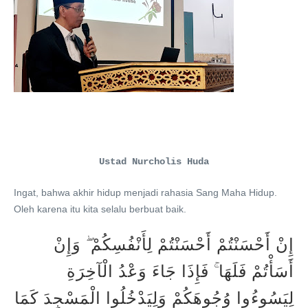
Ustad Nurcholis Huda
Ingat, bahwa akhir hidup menjadi rahasia Sang Maha Hidup.
Oleh karena itu kita selalu berbuat baik.
إِنْ أَحْسَنْتُمْ أَحْسَنْتُمْ لِأَنْفُسِكُمْ ۖ وَإِنْ
أَسَأْتُمْ فَلَهَا ۚ فَإِذَا جَاءَ وَعْدُ الْآخِرَةِ
لِيَسُوءُوا وُجُوهَكُمْ وَلِيَدْخُلُوا الْمَسْجِدَ كَمَا