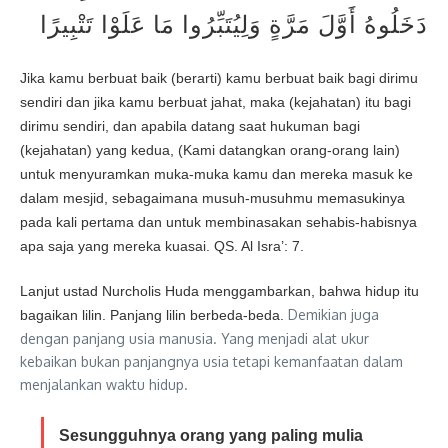
دَخَلُوهُ أَوَّلَ مَرَّةٍ وَلِيُتَبِّرُوا مَا عَلَوْا تَتْبِيرًا
Jika kamu berbuat baik (berarti) kamu berbuat baik bagi dirimu
sendiri dan jika kamu berbuat jahat, maka (kejahatan) itu bagi
dirimu sendiri, dan apabila datang saat hukuman bagi
(kejahatan) yang kedua, (Kami datangkan orang-orang lain)
untuk menyuramkan muka-muka kamu dan mereka masuk ke
dalam mesjid, sebagaimana musuh-musuhmu memasukinya
pada kali pertama dan untuk membinasakan sehabis-habisnya
apa saja yang mereka kuasai. QS. Al Isra’: 7.
Lanjut ustad Nurcholis Huda menggambarkan, bahwa hidup itu
Demikian juga
bagaikan lilin. Panjang lilin berbeda-beda.
dengan panjang usia manusia. Yang menjadi alat ukur
kebaikan bukan panjangnya usia tetapi kemanfaatan dalam
menjalankan waktu hidup.
Sesungguhnya orang yang paling mulia