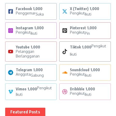
Facebook
1,000
X (Twitter)
1,000
Penggemar
Pengikut
Suka
Ikuti
Instagram
1,000
Pinterest
1,000
Pengikut
Pengikut
Ikuti
Pin
Pengikut
Youtube
1,000
Tiktok
1,000
Pelanggan
Ikuti
Berlangganan
Telegram
1,000
Soundcloud
1,000
Anggota
Pengikut
Gabung
Ikuti
Pengikut
Vimeo
1,000
Dribbble
1,000
Pengikut
Ikuti
Ikuti
Featured Posts