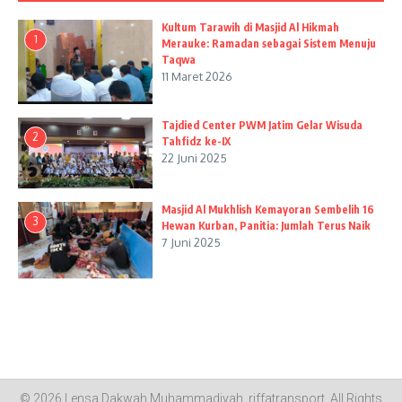
Kultum Tarawih di Masjid Al Hikmah
1
Merauke: Ramadan sebagai Sistem Menuju
Taqwa
11 Maret 2026
Tajdied Center PWM Jatim Gelar Wisuda
2
Tahfidz ke-IX
22 Juni 2025
Masjid Al Mukhlish Kemayoran Sembelih 16
3
Hewan Kurban, Panitia: Jumlah Terus Naik
7 Juni 2025
© 2026 Lensa Dakwah Muhammadiyah.
riffatransport
. All Rights