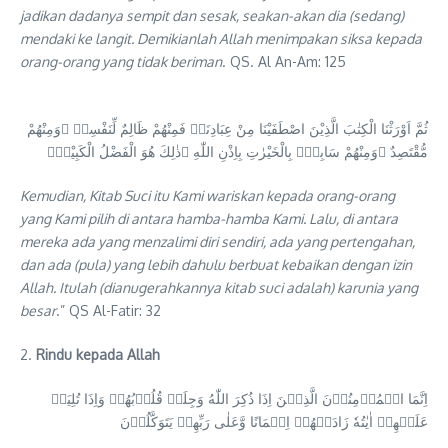
jadikan dadanya sempit dan sesak, seakan-akan dia (sedang)
mendaki ke langit. Demikianlah Allah menimpakan siksa kepada
orang-orang yang tidak beriman
. QS. Al An-Am: 125
ثُمَّ اَوْرَثْنَا الْكِتٰبَ الَّذِيْنَ اصْطَفَيْنَا مِنْ عِبَادِنَاۚ فَمِنْهُمْ ظَالِمٌ لِّنَفْسِهٖ ۚوَمِنْهُمْ
مُّقْتَصِدٌ ۚوَمِنْهُمْ سَابِقٌۢ بِالْخَيْرٰتِ بِاِذْنِ اللّٰهِ ۗذٰلِكَ هُوَ الْفَضْلُ الْكَبِيْرُۗ
Kemudian, Kitab Suci itu Kami wariskan kepada orang-orang
yang Kami pilih di antara hamba-hamba Kami. Lalu, di antara
mereka ada yang menzalimi diri sendiri, ada yang pertengahan,
dan ada (pula) yang lebih dahulu berbuat kebaikan dengan izin
Allah. Itulah (dianugerahkannya kitab suci adalah) karunia yang
besar
.” QS Al-Fatir: 32
2.
Rindu kepada Allah
اِنَّمَا الۡمُؤۡمِنُوۡنَ الَّذِيۡنَ اِذَا ذُكِرَ اللّٰهُ وَجِلَتۡ قُلُوۡبُهُمۡ وَاِذَا تُلِيَتۡ
عَلَيۡهِمۡ اٰيٰتُهٗ زَادَتۡهُمۡ اِيۡمَانًا وَّعَلٰى رَبِّهِمۡ يَتَوَكَّلُوۡنَ