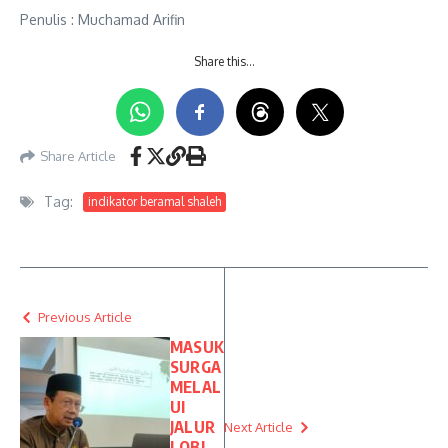
Penulis : Muchamad Arifin
Share this…
Share Article
Tag:
indikator beramal shaleh
Previous Article
MASUK
SURGA
MELAL
UI
JALUR
Next Article
LOBI