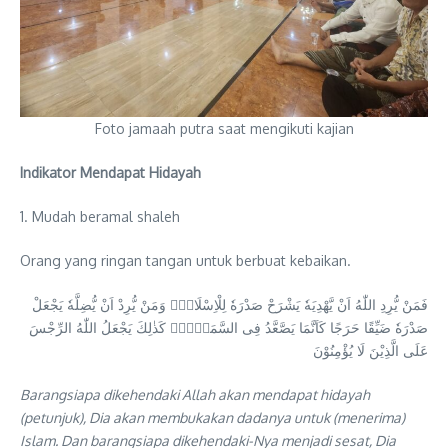
Foto jamaah putra saat mengikuti kajian
Indikator Mendapat Hidayah
1. Mudah beramal shaleh
Orang yang ringan tangan untuk berbuat kebaikan.
فَمَنْ يُّرِدِ اللّٰهُ اَنْ يَّهْدِيَهٗ يَشْرَحْ صَدْرَهٗ لِلْاِسْلَامِۚ وَمَنْ يُّرِدْ اَنْ يُّضِلَّهٗ يَجْعَلْ
صَدْرَهٗ ضَيِّقًا حَرَجًا كَاَنَّمَا يَصَّعَّدُ فِى السَّمَاۤءِۗ كَذٰلِكَ يَجْعَلُ اللّٰهُ الرِّجْسَ
عَلَى الَّذِيْنَ لَا يُؤْمِنُوْنَ
Barangsiapa dikehendaki Allah akan mendapat hidayah
(petunjuk), Dia akan membukakan dadanya untuk (menerima)
Islam. Dan barangsiapa dikehendaki-Nya menjadi sesat, Dia