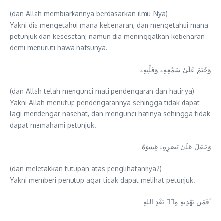
(dan Allah membiarkannya berdasarkan ilmu-Nya)
Yakni dia mengetahui mana kebenaran, dan mengetahui mana
petunjuk dan kesesatan; namun dia meninggalkan kebenaran
demi menuruti hawa nafsunya.
وَخَتَمَ عَلَىٰ سَمْعِهِۦ وَقَلْبِهِۦ
(dan Allah telah mengunci mati pendengaran dan hatinya)
Yakni Allah menutup pendengarannya sehingga tidak dapat
lagi mendengar nasehat, dan mengunci hatinya sehingga tidak
dapat memahami petunjuk.
وَجَعَلَ عَلَىٰ بَصَرِهِۦ غِشٰوَةً
(dan meletakkan tutupan atas penglihatannya?)
Yakni memberi penutup agar tidak dapat melihat petunjuk.
فَمَن يَهْدِيهِ مِنۢ بَعْدِ اللهِ ۚ