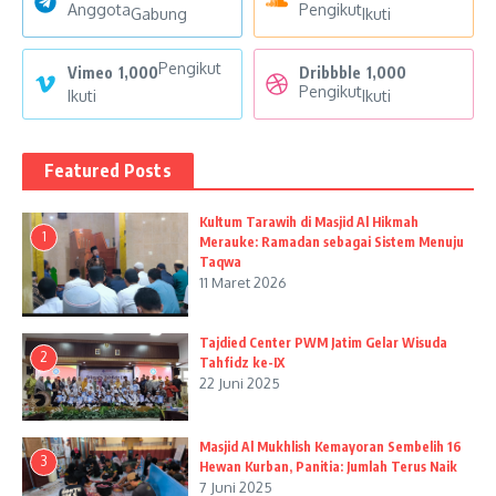
Anggota
Pengikut
Gabung
Ikuti
Pengikut
Vimeo
1,000
Dribbble
1,000
Pengikut
Ikuti
Ikuti
Featured Posts
Kultum Tarawih di Masjid Al Hikmah
1
Merauke: Ramadan sebagai Sistem Menuju
Taqwa
11 Maret 2026
Tajdied Center PWM Jatim Gelar Wisuda
2
Tahfidz ke-IX
22 Juni 2025
Masjid Al Mukhlish Kemayoran Sembelih 16
3
Hewan Kurban, Panitia: Jumlah Terus Naik
7 Juni 2025