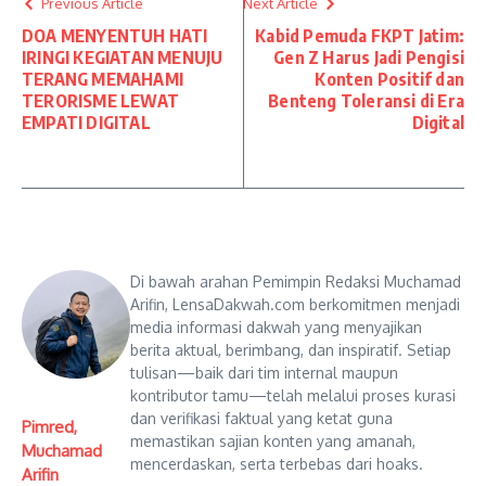
Previous Article
Next Article
DOA MENYENTUH HATI
Kabid Pemuda FKPT Jatim:
IRINGI KEGIATAN MENUJU
Gen Z Harus Jadi Pengisi
TERANG MEMAHAMI
Konten Positif dan
TERORISME LEWAT
Benteng Toleransi di Era
EMPATI DIGITAL
Digital
Di bawah arahan Pemimpin Redaksi Muchamad
Arifin, LensaDakwah.com berkomitmen menjadi
media informasi dakwah yang menyajikan
berita aktual, berimbang, dan inspiratif. Setiap
tulisan—baik dari tim internal maupun
kontributor tamu—telah melalui proses kurasi
dan verifikasi faktual yang ketat guna
Pimred,
memastikan sajian konten yang amanah,
Muchamad
mencerdaskan, serta terbebas dari hoaks.
Arifin