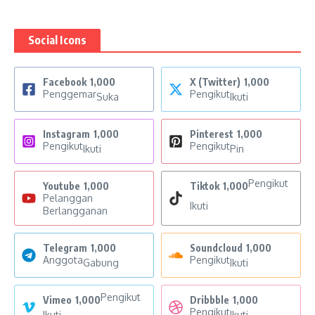
Social Icons
Facebook
1,000
X (Twitter)
1,000
Penggemar
Pengikut
Suka
Ikuti
Instagram
1,000
Pinterest
1,000
Pengikut
Pengikut
Ikuti
Pin
Pengikut
Youtube
1,000
Tiktok
1,000
Pelanggan
Ikuti
Berlangganan
Telegram
1,000
Soundcloud
1,000
Anggota
Pengikut
Gabung
Ikuti
Pengikut
Vimeo
1,000
Dribbble
1,000
Pengikut
Ikuti
Ikuti