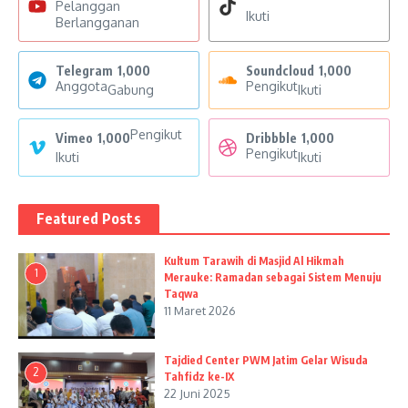
Pelanggan
Ikuti
Berlangganan
Telegram
1,000
Soundcloud
1,000
Anggota
Pengikut
Gabung
Ikuti
Pengikut
Vimeo
1,000
Dribbble
1,000
Pengikut
Ikuti
Ikuti
Featured Posts
Kultum Tarawih di Masjid Al Hikmah
1
Merauke: Ramadan sebagai Sistem Menuju
Taqwa
11 Maret 2026
Tajdied Center PWM Jatim Gelar Wisuda
2
Tahfidz ke-IX
22 Juni 2025