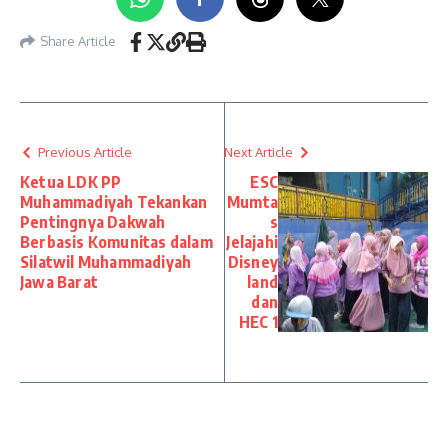
Share Article
Previous Article
Next Article
Ketua LDK PP
ESC
Muhammadiyah Tekankan
Mumta
Pentingnya Dakwah
s
Berbasis Komunitas dalam
Jelajahi
Silatwil Muhammadiyah
Disney
Jawa Barat
land
dan
HEC 1