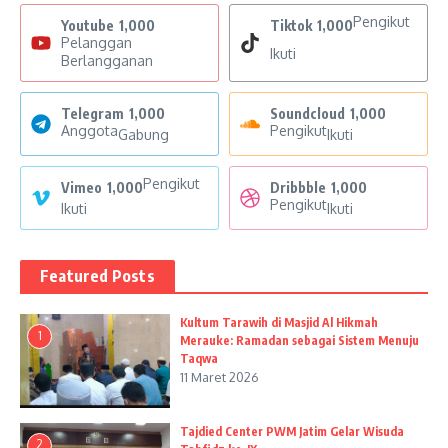
Pengikut
Youtube
1,000
Tiktok
1,000
Pelanggan
Ikuti
Berlangganan
Telegram
1,000
Soundcloud
1,000
Anggota
Pengikut
Gabung
Ikuti
Pengikut
Vimeo
1,000
Dribbble
1,000
Pengikut
Ikuti
Ikuti
Featured Posts
Kultum Tarawih di Masjid Al Hikmah
1
Merauke: Ramadan sebagai Sistem Menuju
Taqwa
11 Maret 2026
Tajdied Center PWM Jatim Gelar Wisuda
2