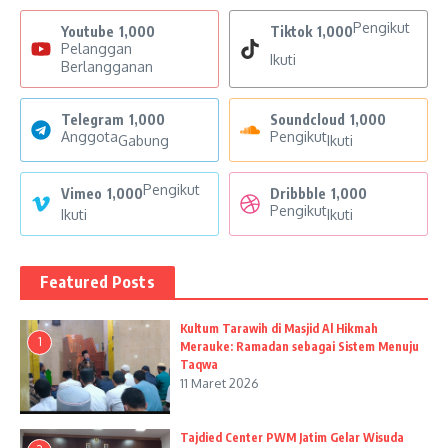
Pengikut
Youtube
1,000
Tiktok
1,000
Pelanggan
Ikuti
Berlangganan
Telegram
1,000
Soundcloud
1,000
Anggota
Pengikut
Gabung
Ikuti
Pengikut
Vimeo
1,000
Dribbble
1,000
Pengikut
Ikuti
Ikuti
Featured Posts
Kultum Tarawih di Masjid Al Hikmah
1
Merauke: Ramadan sebagai Sistem Menuju
Taqwa
11 Maret 2026
Tajdied Center PWM Jatim Gelar Wisuda