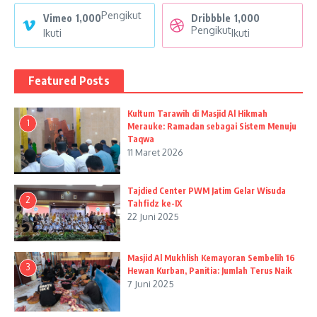
Pengikut
Vimeo
1,000
Dribbble
1,000
Pengikut
Ikuti
Ikuti
Featured Posts
Kultum Tarawih di Masjid Al Hikmah
1
Merauke: Ramadan sebagai Sistem Menuju
Taqwa
11 Maret 2026
Tajdied Center PWM Jatim Gelar Wisuda
2
Tahfidz ke-IX
22 Juni 2025
Masjid Al Mukhlish Kemayoran Sembelih 16
3
Hewan Kurban, Panitia: Jumlah Terus Naik
7 Juni 2025