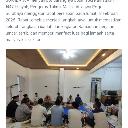
SURABAYA – Menyambut datangnya bulan suci Ramadhan
1447 Hijriyah, Pengurus Takmir Masjid Attaqwa Pogot
Surabaya menggelar rapat persiapan pada Jumat, 13 Februari
2026. Rapat tersebut menjadi langkah awal untuk memastikan
seluruh rangkaian ibadah dan kegiatan Ramadhan berjalan
lancar, tertib, dan memberi manfaat luas bagi jamaah serta
masyarakat sekitar.