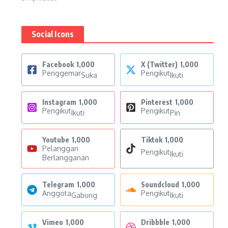
Social Icons
Facebook
1,000
X (Twitter)
1,000
Penggemar
Pengikut
Suka
Ikuti
Instagram
1,000
Pinterest
1,000
Pengikut
Pengikut
Ikuti
Pin
Youtube
1,000
Tiktok
1,000
Pelanggan
Pengikut
Ikuti
Berlangganan
Telegram
1,000
Soundcloud
1,000
Anggota
Pengikut
Gabung
Ikuti
Vimeo
1,000
Dribbble
1,000