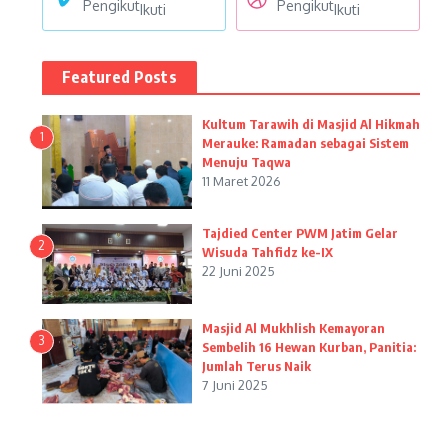
Pengikut
Pengikut
Ikuti
Ikuti
Featured Posts
Kultum Tarawih di Masjid Al Hikmah
1
Merauke: Ramadan sebagai Sistem
Menuju Taqwa
11 Maret 2026
Tajdied Center PWM Jatim Gelar
2
Wisuda Tahfidz ke-IX
22 Juni 2025
Masjid Al Mukhlish Kemayoran
3
Sembelih 16 Hewan Kurban, Panitia:
Jumlah Terus Naik
7 Juni 2025