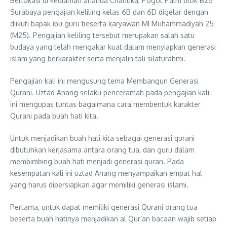
Berlokasi di kediaman ananda Chantika, Pogot Palm blok B26
Surabaya pengajian keliling kelas 6B dan 6D digelar dengan
diikuti bapak ibu guru beserta karyawan MI Muhammadiyah 25
(M25). Pengajian keliling tersebut merupakan salah satu
budaya yang telah mengakar kuat dalam menyiapkan generasi
islam yang berkarakter serta menjalin tali silaturahmi.
Pengajian kali ini mengusung tema Membangun Generasi
Qurani. Uztad Anang selaku penceramah pada pengajian kali
ini mengupas tuntas bagaimana cara membentuk karakter
Qurani pada buah hati kita.
Untuk menjadikan buah hati kita sebagai generasi qurani
dibutuhkan kerjasama antara orang tua, dan guru dalam
membimbing buah hati menjadi generasi quran. Pada
kesempatan kali ini uztad Anang menyampaikan empat hal
yang harus dipersiapkan agar memiliki generasi islami.
Pertama, untuk dapat memiliki generasi Qurani orang tua
beserta buah hatinya menjadikan al Qur’an bacaan wajib setiap