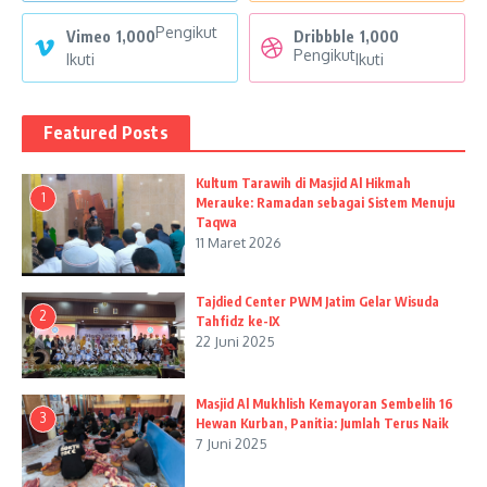
Pengikut
Vimeo
1,000
Dribbble
1,000
Pengikut
Ikuti
Ikuti
Featured Posts
Kultum Tarawih di Masjid Al Hikmah
1
Merauke: Ramadan sebagai Sistem Menuju
Taqwa
11 Maret 2026
Tajdied Center PWM Jatim Gelar Wisuda
2
Tahfidz ke-IX
22 Juni 2025
Masjid Al Mukhlish Kemayoran Sembelih 16
3
Hewan Kurban, Panitia: Jumlah Terus Naik
7 Juni 2025