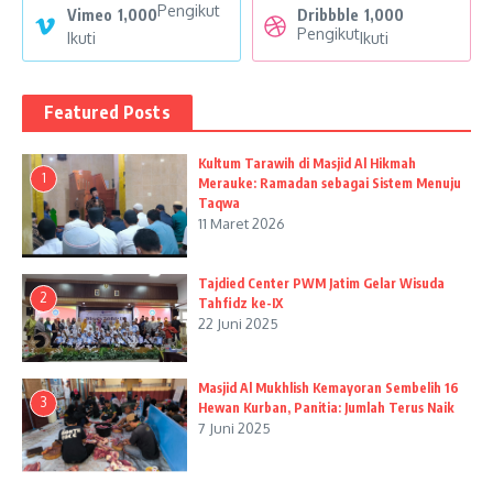
Pengikut
Vimeo
1,000
Dribbble
1,000
Pengikut
Ikuti
Ikuti
Featured Posts
Kultum Tarawih di Masjid Al Hikmah
1
Merauke: Ramadan sebagai Sistem Menuju
Taqwa
11 Maret 2026
Tajdied Center PWM Jatim Gelar Wisuda
2
Tahfidz ke-IX
22 Juni 2025
Masjid Al Mukhlish Kemayoran Sembelih 16
3
Hewan Kurban, Panitia: Jumlah Terus Naik
7 Juni 2025