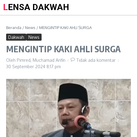
LENSA DAKWAH
Beranda
/
News
/
MENGINTIP KAKI AHLI SURGA
Dakwah
News
MENGINTIP KAKI AHLI SURGA
Oleh
Pimred, Muchamad Arifin
Tidak ada komentar
30 September 2024
8:17 pm