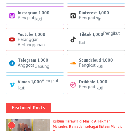
Instagram
1,000
Pinterest
1,000
Pengikut
Pengikut
Ikuti
Pin
Pengikut
Youtube
1,000
Tiktok
1,000
Pelanggan
Ikuti
Berlangganan
Telegram
1,000
Soundcloud
1,000
Anggota
Pengikut
Gabung
Ikuti
Pengikut
Vimeo
1,000
Dribbble
1,000
Pengikut
Ikuti
Ikuti
Featured Posts
Kultum Tarawih di Masjid Al Hikmah
1
Merauke: Ramadan sebagai Sistem Menuju