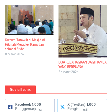
Kultum Tarawih di Masjid Al
Hikmah Merauke: Ramadan
sebagai Siste ...
11 Maret 2026
DUA KEBAHAGIAAN BAGI HAMBA
YANG BERPUASA
27 Maret 2025
Social Icons
Facebook
1,000
X (Twitter)
1,000
Penggemar
Pengikut
Suka
Ikuti