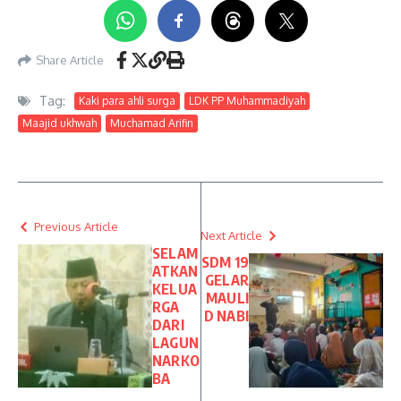
Share Article
Tag:
Kaki para ahli surga
LDK PP Muhammadiyah
Maajid ukhwah
Muchamad Arifin
Previous Article
Next Article
SELAM
SDM 19
ATKAN
GELAR
KELUA
MAULI
RGA
D NABI
DARI
LAGUN
NARKO
BA