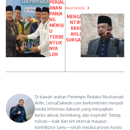
PERJAL
ANAN
Next Article
PANJA
MENGI
NG
NTIP
MENUJ
KAKI
U
AHLI
TERBE
SURGA
NTUK
NYA
LDK
Di bawah arahan Pemimpin Redaksi Muchamad
Arifin, LensaDakwah.com berkomitmen menjadi
media informasi dakwah yang menyajikan
berita aktual, berimbang, dan inspiratif. Setiap
tulisan—baik dari tim internal maupun
kontributor tamu—telah melalui proses kurasi