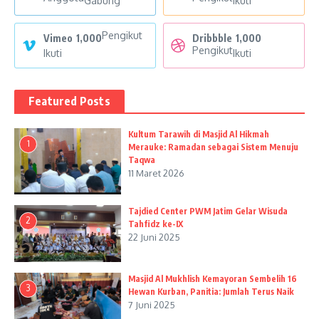
Gabung
Ikuti
Pengikut
Vimeo
1,000
Dribbble
1,000
Pengikut
Ikuti
Ikuti
Featured Posts
Kultum Tarawih di Masjid Al Hikmah
1
Merauke: Ramadan sebagai Sistem Menuju
Taqwa
11 Maret 2026
Tajdied Center PWM Jatim Gelar Wisuda
2
Tahfidz ke-IX
22 Juni 2025
Masjid Al Mukhlish Kemayoran Sembelih 16
3
Hewan Kurban, Panitia: Jumlah Terus Naik
7 Juni 2025