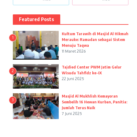
Featured Posts
Kultum Tarawih di Masjid Al Hikmah
1
Merauke: Ramadan sebagai Sistem
Menuju Taqwa
11 Maret 2026
Tajdied Center PWM Jatim Gelar
2
Wisuda Tahfidz ke-IX
22 Juni 2025
Masjid Al Mukhlish Kemayoran
3
Sembelih 16 Hewan Kurban, Panitia:
Jumlah Terus Naik
7 Juni 2025