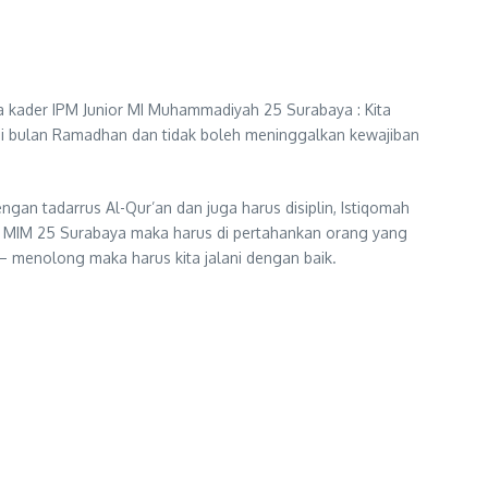
a kader IPM Junior MI Muhammadiyah 25 Surabaya : Kita
 di bulan Ramadhan dan tidak boleh meninggalkan kewajiban
an tadarrus Al-Qur’an dan juga harus disiplin, Istiqomah
iswa MIM 25 Surabaya maka harus di pertahankan orang yang
 – menolong maka harus kita jalani dengan baik.