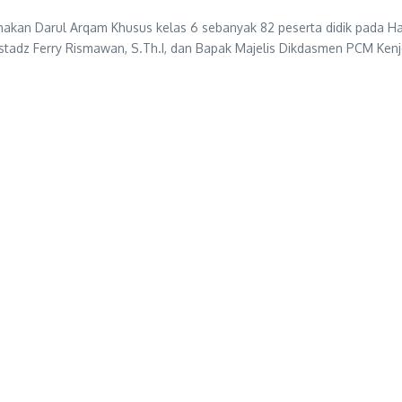
n Darul Arqam Khusus kelas 6 sebanyak 82 peserta didik pada Hari
adz Ferry Rismawan, S.Th.I, dan Bapak Majelis Dikdasmen PCM Kenjer
.