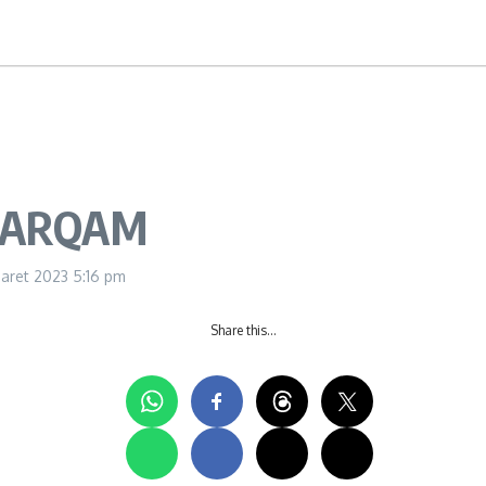
L ARQAM
aret 2023
5:16 pm
Share this…