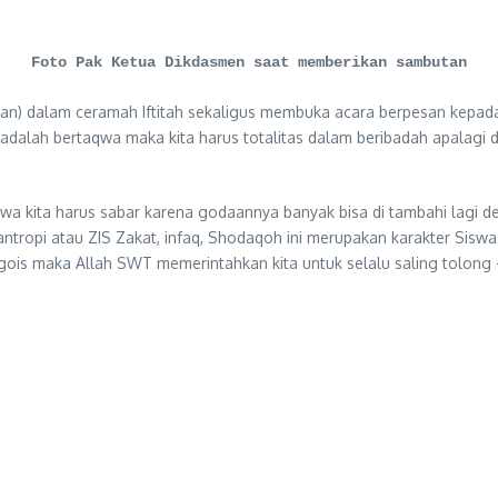
Foto Pak Ketua Dikdasmen saat memberikan sambutan
ran) dalam ceramah Iftitah sekaligus membuka acara berpesan kepad
adalah bertaqwa maka kita harus totalitas dalam beribadah apalagi
kita harus sabar karena godaannya banyak bisa di tambahi lagi deng
Filantropi atau ZIS Zakat, infaq, Shodaqoh ini merupakan karakter S
Egois maka Allah SWT memerintahkan kita untuk selalu saling tolong