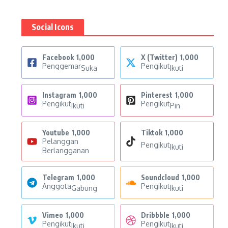
Social Icons
Facebook
1,000
X (Twitter)
1,000
Penggemar
Pengikut
Suka
Ikuti
Instagram
1,000
Pinterest
1,000
Pengikut
Pengikut
Ikuti
Pin
Youtube
1,000
Tiktok
1,000
Pelanggan
Pengikut
Ikuti
Berlangganan
Telegram
1,000
Soundcloud
1,000
Anggota
Pengikut
Gabung
Ikuti
Vimeo
1,000
Dribbble
1,000
Pengikut
Pengikut
Ikuti
Ikuti