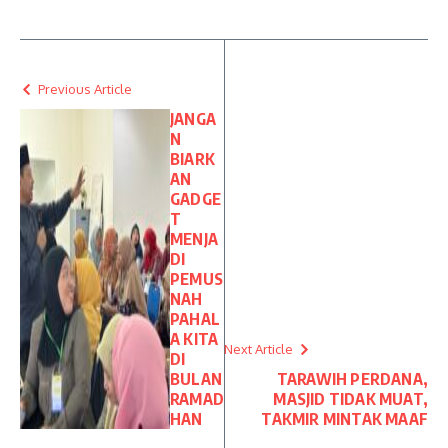
Previous Article
JANGA
N
BIARK
AN
GADGE
T
MENJA
DI
PEMUS
NAH
PAHAL
A KITA
Next Article
DI
BULAN
TARAWIH PERDANA,
RAMAD
MASJID TIDAK MUAT,
HAN
TAKMIR MINTAK MAAF