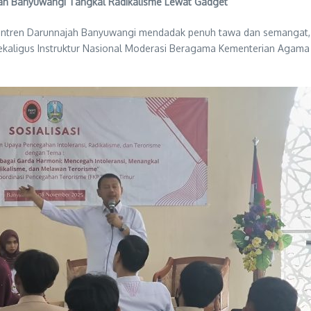
puan Banyuwangi Tangkal Radikalisme Lewat Gadget
ren Darunnajah Banyuwangi mendadak penuh tawa dan semangat, ket
ekaligus Instruktur Nasional Moderasi Beragama Kementerian Agama