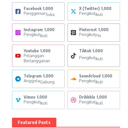
Facebook
1,000
X (Twitter)
1,000
Penggemar
Pengikut
Suka
Ikuti
Instagram
1,000
Pinterest
1,000
Pengikut
Pengikut
Ikuti
Pin
Youtube
1,000
Tiktok
1,000
Pelanggan
Pengikut
Ikuti
Berlangganan
Telegram
1,000
Soundcloud
1,000
Anggota
Pengikut
Gabung
Ikuti
Vimeo
1,000
Dribbble
1,000
Pengikut
Pengikut
Ikuti
Ikuti
Featured Posts