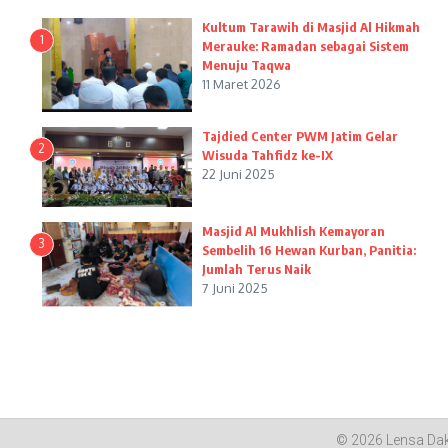
Kultum Tarawih di Masjid Al Hikmah
1
Merauke: Ramadan sebagai Sistem
Menuju Taqwa
11 Maret 2026
Tajdied Center PWM Jatim Gelar
2
Wisuda Tahfidz ke-IX
22 Juni 2025
Masjid Al Mukhlish Kemayoran
3
Sembelih 16 Hewan Kurban, Panitia:
Jumlah Terus Naik
7 Juni 2025
© 2026 Lensa D