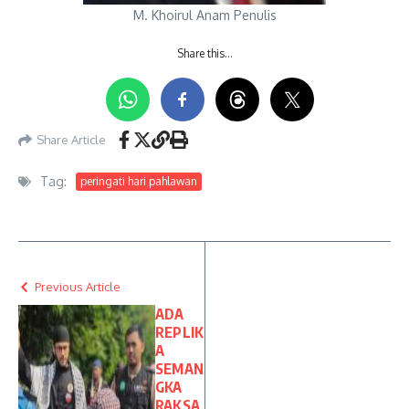
M. Khoirul Anam Penulis
Share this…
Share Article
Tag:
peringati hari pahlawan
Previous Article
ADA
REPLIK
A
SEMAN
GKA
RAKSA