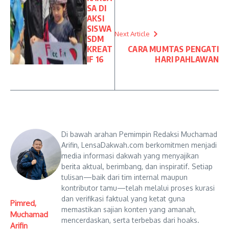
SA DI
AKSI
SISWA
Next Article
SDM
KREAT
CARA MUMTAS PENGATI
IF 16
HARI PAHLAWAN
Di bawah arahan Pemimpin Redaksi Muchamad
Arifin, LensaDakwah.com berkomitmen menjadi
media informasi dakwah yang menyajikan
berita aktual, berimbang, dan inspiratif. Setiap
tulisan—baik dari tim internal maupun
kontributor tamu—telah melalui proses kurasi
dan verifikasi faktual yang ketat guna
Pimred,
memastikan sajian konten yang amanah,
Muchamad
mencerdaskan, serta terbebas dari hoaks.
Arifin