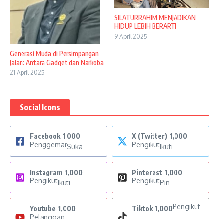
SILATURRAHIM MENJADIKAN
HIDUP LEBIH BERARTI
9 April 2025
Generasi Muda di Persimpangan
Jalan: Antara Gadget dan Narkoba
21 April 2025
Social Icons
Facebook
1,000
X (Twitter)
1,000
Penggemar
Pengikut
Suka
Ikuti
Instagram
1,000
Pinterest
1,000
Pengikut
Pengikut
Ikuti
Pin
Pengikut
Youtube
1,000
Tiktok
1,000
Pelanggan