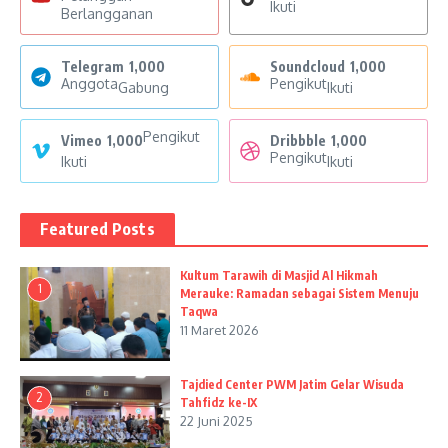
Ikuti
Berlangganan
Telegram
1,000
Soundcloud
1,000
Anggota
Pengikut
Gabung
Ikuti
Pengikut
Vimeo
1,000
Dribbble
1,000
Pengikut
Ikuti
Ikuti
Featured Posts
Kultum Tarawih di Masjid Al Hikmah
1
Merauke: Ramadan sebagai Sistem Menuju
Taqwa
11 Maret 2026
Tajdied Center PWM Jatim Gelar Wisuda
2
Tahfidz ke-IX
22 Juni 2025