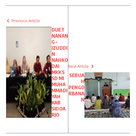
Previous Article
DUET
NANAN
G –
IZUDDI
N
NAHKO
DAI
Next Article
MKKS
SEBUA
SD MI
H
MUHA
PENGO
MMADI
RBANA
YAH
N
KAB
SIDOA
RJO