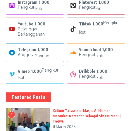
Instagram
1,000
Pinterest
1,000
Pengikut
Pengikut
Ikuti
Pin
Pengikut
Youtube
1,000
Tiktok
1,000
Pelanggan
Ikuti
Berlangganan
Telegram
1,000
Soundcloud
1,000
Anggota
Pengikut
Gabung
Ikuti
Pengikut
Vimeo
1,000
Dribbble
1,000
Pengikut
Ikuti
Ikuti
Featured Posts
Kultum Tarawih di Masjid Al Hikmah
1
Merauke: Ramadan sebagai Sistem Menuju
Taqwa
11 Maret 2026