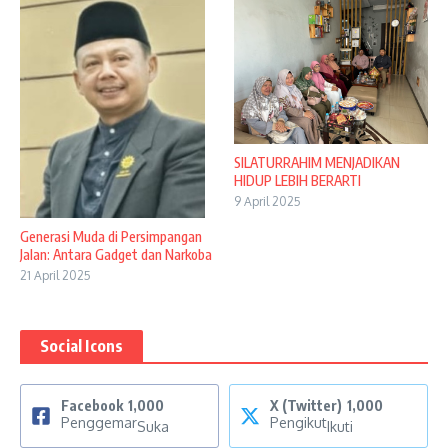
SILATURRAHIM MENJADIKAN
HIDUP LEBIH BERARTI
9 April 2025
Generasi Muda di Persimpangan
Jalan: Antara Gadget dan Narkoba
21 April 2025
Social Icons
Facebook
1,000
X (Twitter)
1,000
Penggemar
Pengikut
Suka
Ikuti