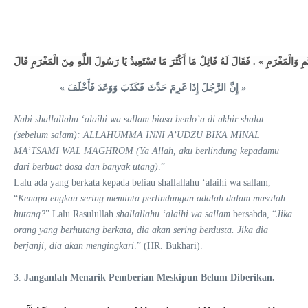
قَالَ
الْمَغْرَمِ
مِنَ
اللَّهِ
رَسُولَ
يَا
تَسْتَعِيذُ
مَا
أَكْثَرَ
مَا
قَائِلٌ
لَهُ
فَقَالَ
.
»
وَالْمَغْرَمِ
َمِ
«
فَأَخْلَفَ
وَوَعَدَ
فَكَذَبَ
حَدَّثَ
غَرِمَ
إِذَا
الرَّجُلَ
إِنَّ
»
Nabi shallallahu ‘alaihi wa sallam biasa berdo’a di akhir shalat
(sebelum salam): ALLAHUMMA INNI A’UDZU BIKA MINAL
MA’TSAMI WAL MAGHROM (Ya Allah, aku berlindung kepadamu
dari berbuat dosa dan banyak utang)
.”
Lalu ada yang berkata kepada beliau shallallahu ‘alaihi wa sallam,
“
Kenapa engkau sering meminta perlindungan adalah dalam masalah
hutang?
” Lalu Rasulullah
shallallahu ‘alaihi wa sallam
bersabda, “
Jika
orang yang berhutang berkata, dia akan sering berdusta. Jika dia
berjanji, dia akan mengingkari
.” (HR. Bukhari).
3.
Janganlah Menarik Pemb
erian Meskipun Belum Diberikan.