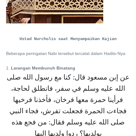
Ustad Nurcholis
saat Menyampaikan Kajian
Beberapa peringatan Nabi tersebut tercatat dalam Hadits-Nya:
1.
Larangan Membunuh Binatang
عن إبن مسعود قال: كنا مع رسول الله صلى
الله عليه وسلم في سفر، فانطلق لحاجة،
فرأينا حمرة معها فرخان، فأخذنا فرخيها
فجاءت الحمرة فجعلت تفرش، فجاء النبي
صلى الله عليه وسلم فقال: من فجع هذه
بولديها؟ ردوا ولديها إليها