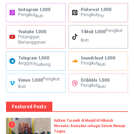
Instagram
1,000
Pinterest
1,000
Pengikut
Pengikut
Ikuti
Pin
Pengikut
Youtube
1,000
Tiktok
1,000
Pelanggan
Ikuti
Berlangganan
Telegram
1,000
Soundcloud
1,000
Anggota
Pengikut
Gabung
Ikuti
Pengikut
Vimeo
1,000
Dribbble
1,000
Pengikut
Ikuti
Ikuti
Featured Posts
Kultum Tarawih di Masjid Al Hikmah
1
Merauke: Ramadan sebagai Sistem Menuju
Taqwa