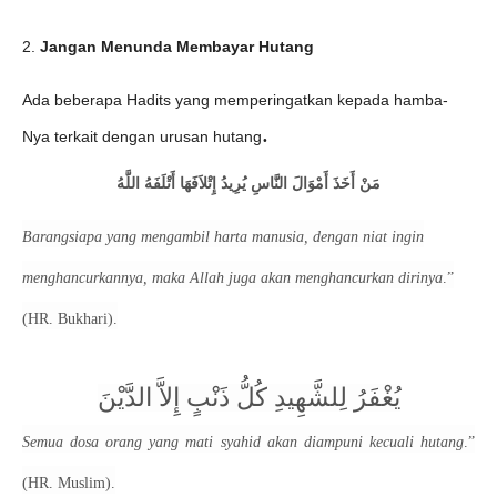
2.
Jangan Menunda Membayar Hutang
Ada beberapa Hadits yang memperingatkan kepada hamba-
.
Nya terkait dengan urusan hutang
مَنْ
أَخَذَ
أَمْوَالَ
النَّاسِ
يُرِيدُ
إِتْلاَفَهَا
أَتْلَفَهُ
اللَّهُ
Barangsiapa yang mengambil harta manusia, dengan niat ingin
menghancurkannya, maka Allah juga akan menghancurkan dirinya
.”
(HR. Bukhari).
يُغْفَرُ
لِلشَّهِيدِ
كُلُّ
ذَنْبٍ
إِلاَّ
الدَّيْنَ
Semua dosa orang yang mati syahid akan diampuni kecuali hutang
.”
(HR. Muslim).