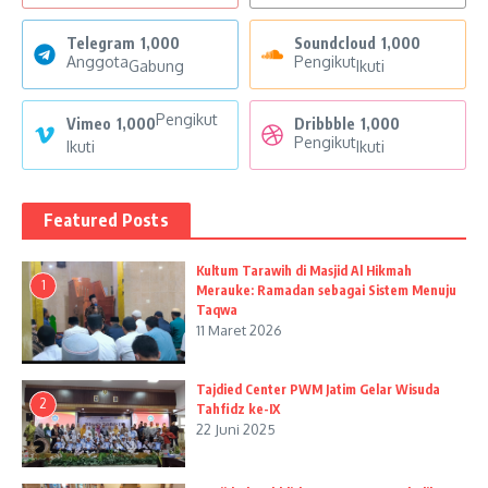
Telegram
1,000
Soundcloud
1,000
Anggota
Pengikut
Gabung
Ikuti
Pengikut
Vimeo
1,000
Dribbble
1,000
Pengikut
Ikuti
Ikuti
Featured Posts
Kultum Tarawih di Masjid Al Hikmah
1
Merauke: Ramadan sebagai Sistem Menuju
Taqwa
11 Maret 2026
Tajdied Center PWM Jatim Gelar Wisuda
2
Tahfidz ke-IX
22 Juni 2025