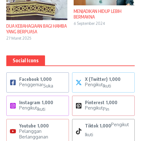
MENJADIKAN HIDUP LEBIH
BERMAKNA
6 September 2024
DUA KEBAHAGIAAN BAGI HAMBA
YANG BERPUASA
27 Maret 2025
Social Icons
Facebook
1,000
X (Twitter)
1,000
Penggemar
Pengikut
Suka
Ikuti
Instagram
1,000
Pinterest
1,000
Pengikut
Pengikut
Ikuti
Pin
Pengikut
Youtube
1,000
Tiktok
1,000
Pelanggan
Ikuti
Berlangganan