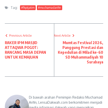
Tag:
#fkptjatim
#muchamadarifin
Previous Article
Next Article
RAKER IPM MASJID
Mumtas Festival 2026,
ATTAQWA POGOT:
Panggung Prestasi dan
RANCANG MASA DEPAN
Kepedulian di Milad ke-60
UNTUK KEMAJUAN
SD Muhammadiyah 10
Surabaya
Di bawah arahan Pemimpin Redaksi Muchamad
Arifin, LensaDakwah.com berkomitmen menjadi
media informasi dakwah yang menyajikan