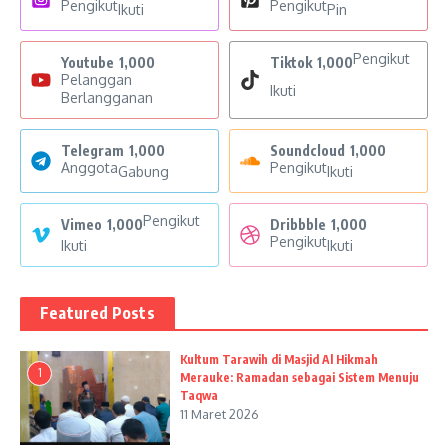
Pengikut
Pengikut
Ikuti
Pin
Pengikut
Youtube
1,000
Tiktok
1,000
Pelanggan
Ikuti
Berlangganan
Telegram
1,000
Soundcloud
1,000
Anggota
Pengikut
Gabung
Ikuti
Pengikut
Vimeo
1,000
Dribbble
1,000
Pengikut
Ikuti
Ikuti
Featured Posts
Kultum Tarawih di Masjid Al Hikmah
1
Merauke: Ramadan sebagai Sistem Menuju
Taqwa
11 Maret 2026