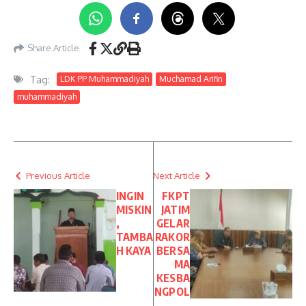
Share Article
Tag:
LDK PP Muhammadiyah
Muchamad Arifin
muhammadiyah
Previous Article
Next Article
INGIN
FKPT
MISKIN
JATIM
,
GELAR
TAMBA
RAKOR
H KAYA
BERSA
MA
KESBA
NGPOL