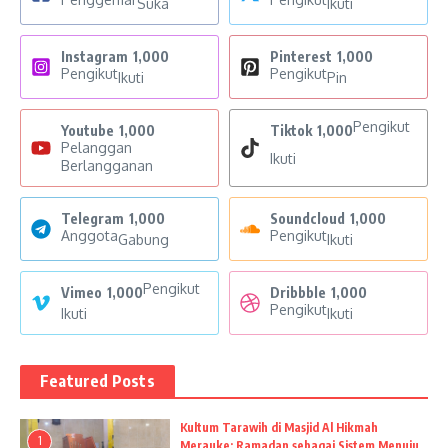
Suka
Ikuti
Instagram
1,000
Pinterest
1,000
Pengikut
Pengikut
Ikuti
Pin
Pengikut
Youtube
1,000
Tiktok
1,000
Pelanggan
Ikuti
Berlangganan
Telegram
1,000
Soundcloud
1,000
Anggota
Pengikut
Gabung
Ikuti
Pengikut
Vimeo
1,000
Dribbble
1,000
Pengikut
Ikuti
Ikuti
Featured Posts
Kultum Tarawih di Masjid Al Hikmah
1
Merauke: Ramadan sebagai Sistem Menuju