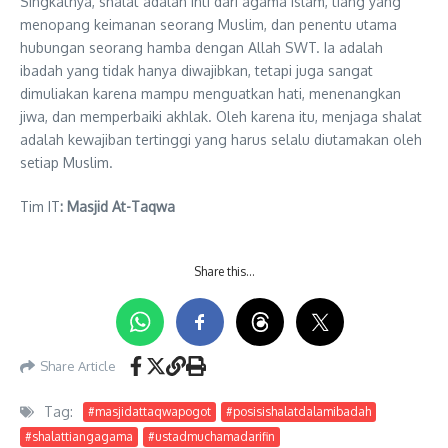
Singkatnya, shalat adalah inti dari agama Islam, tiang yang
menopang keimanan seorang Muslim, dan penentu utama
hubungan seorang hamba dengan Allah SWT. Ia adalah
ibadah yang tidak hanya diwajibkan, tetapi juga sangat
dimuliakan karena mampu menguatkan hati, menenangkan
jiwa, dan memperbaiki akhlak. Oleh karena itu, menjaga shalat
adalah kewajiban tertinggi yang harus selalu diutamakan oleh
setiap Muslim.
Tim IT
: Masjid At-Taqwa
Share this…
Share Article
Tag:
#masjidattaqwapogot
#posisishalatdalamibadah
#shalattiangagama
#ustadmuchamadarifin