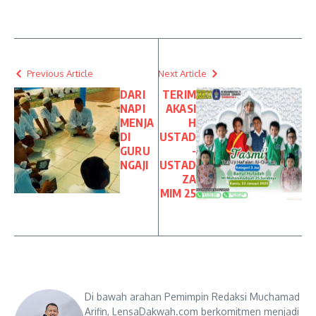
Previous Article
Next Article
DARI
TERIM
NAPI
AKASI
MENJA
H
DI
USTAD
GURU
-
NGAJI
USTAD
ZA
MIM 25
Di bawah arahan Pemimpin Redaksi Muchamad
Arifin, LensaDakwah.com berkomitmen menjadi