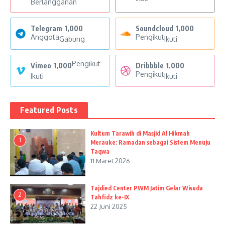
Berlangganan
Telegram
1,000
Soundcloud
1,000
Anggota
Pengikut
Gabung
Ikuti
Pengikut
Vimeo
1,000
Dribbble
1,000
Pengikut
Ikuti
Ikuti
Featured Posts
Kultum Tarawih di Masjid Al Hikmah
1
Merauke: Ramadan sebagai Sistem Menuju
Taqwa
11 Maret 2026
Tajdied Center PWM Jatim Gelar Wisuda
2
Tahfidz ke-IX
22 Juni 2025