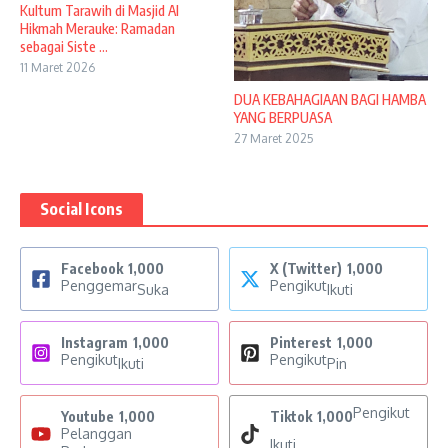
Kultum Tarawih di Masjid Al
Hikmah Merauke: Ramadan
sebagai Siste ...
11 Maret 2026
DUA KEBAHAGIAAN BAGI HAMBA
YANG BERPUASA
27 Maret 2025
Social Icons
Facebook
1,000
X (Twitter)
1,000
Penggemar
Pengikut
Suka
Ikuti
Instagram
1,000
Pinterest
1,000
Pengikut
Pengikut
Ikuti
Pin
Pengikut
Youtube
1,000
Tiktok
1,000
Pelanggan
Ikuti