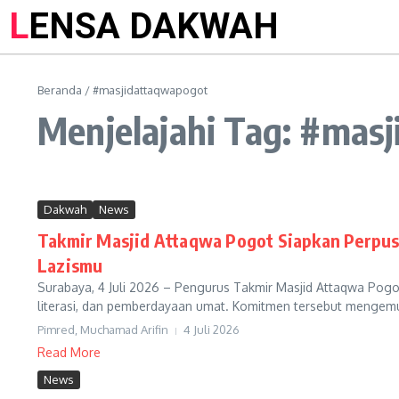
LENSA DAKWAH
Beranda
/
#masjidattaqwapogot
Menjelajahi Tag: #mas
Dakwah
News
Takmir Masjid Attaqwa Pogot Siapkan Perpust
Lazismu
Surabaya, 4 Juli 2026 – Pengurus Takmir Masjid Attaqwa Pogo
literasi, dan pemberdayaan umat. Komitmen tersebut mengemu
Pimred, Muchamad Arifin
4 Juli 2026
Read More
News