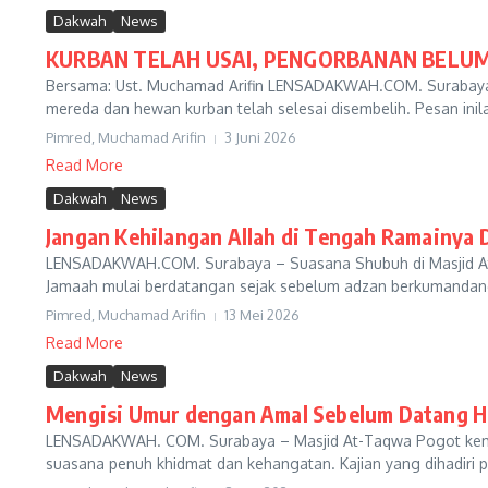
Dakwah
News
KURBAN TELAH USAI, PENGORBANAN BELUM
Bersama: Ust. Muchamad Arifin LENSADAKWAH.COM. Surabaya –
mereda dan hewan kurban telah selesai disembelih. Pesan inil
Pimred, Muchamad Arifin
3 Juni 2026
Read More
Dakwah
News
Jangan Kehilangan Allah di Tengah Ramainya 
LENSADAKWAH.COM. Surabaya – Suasana Shubuh di Masjid Atta
Jamaah mulai berdatangan sejak sebelum adzan berkumandang
Pimred, Muchamad Arifin
13 Mei 2026
Read More
Dakwah
News
Mengisi Umur dengan Amal Sebelum Datang 
LENSADAKWAH. COM. Surabaya – Masjid At-Taqwa Pogot kembal
suasana penuh khidmat dan kehangatan. Kajian yang dihadiri p