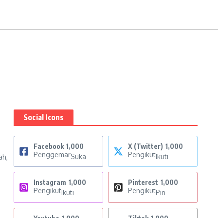
Social Icons
Facebook
1,000
X (Twitter)
1,000
Penggemar
Pengikut
Suka
Ikuti
ah,
Instagram
1,000
Pinterest
1,000
Pengikut
Pengikut
Ikuti
Pin