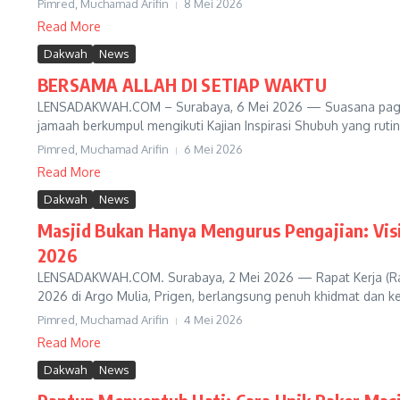
Pimred, Muchamad Arifin
8 Mei 2026
Read More
Dakwah
News
BERSAMA ALLAH DI SETIAP WAKTU
LENSADAKWAH.COM – Surabaya, 6 Mei 2026 — Suasana pagi y
jamaah berkumpul mengikuti Kajian Inspirasi Shubuh yang rutin d
Pimred, Muchamad Arifin
6 Mei 2026
Read More
Dakwah
News
Masjid Bukan Hanya Mengurus Pengajian: Visi
2026
LENSADAKWAH.COM. Surabaya, 2 Mei 2026 — Rapat Kerja (Rak
2026 di Argo Mulia, Prigen, berlangsung penuh khidmat dan ke
Pimred, Muchamad Arifin
4 Mei 2026
Read More
Dakwah
News