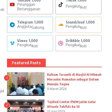
Youtube
1,000
Tiktok
1,000
Pelanggan
Pengikut
Ikuti
Berlangganan
ali
Telegram
1,000
Soundcloud
1,000
Anggota
Pengikut
Gabung
Ikuti
Vimeo
1,000
Dribbble
1,000
Pengikut
Pengikut
Ikuti
Ikuti
Featured Posts
Kultum Tarawih di Masjid Al Hikmah
1
Merauke: Ramadan sebagai Sistem
Menuju Taqwa
11 Maret 2026
jid
Tajdied Center PWM Jatim Gelar
2
Wisuda Tahfidz ke-IX
22 Juni 2025