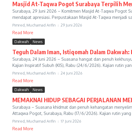
Masjid At-Taqwa Pogot Surabaya Terpilih Me
Surabaya, 29 Juni 2026 – Komitmen Masjid At-Taqwa Pogot Su
mendapat apresiasi. Perpustakaan Masjid At-Taqwa menjadi sal
Pimred, Muchamad Arifin
29 Juni 2026
Read More
Dakwah
News
Teguh Dalam Iman, Istiqomah Dalam Dakwah: B
Surabaya, 24 Juni 2026 – Suasana hangat dan penuh kekhusy
Kajian Inspiratif Subuh (KIS), Rabu (24/6/2026). Kajian rutin yan
Pimred, Muchamad Arifin
24 Juni 2026
Read More
Dakwah
News
MEMAKNAI HIDUP SEBAGAI PERJALANAN ME
Surabaya – Suasana khidmat dan penuh kehangatan menyelimuti 
Attaqwa Pogot, Surabaya, Rabu (17/6/2026). Kajian rutin yang d
Pimred, Muchamad Arifin
17 Juni 2026
Read More