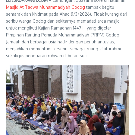
LENSADAKWAH.COM
– Lamongan. Suasana sore di halaman
Masjid At Taqwa Muhammadiyah Godog
tampak begitu
semarak dan khidmat pada Ahad (1/3/2026). Tidak kurang dari
seribu warga Godog dan sekitarnya memadati area masjid
untuk mengikuti Kajian Ramadhan 1447 H yang digelar
Pimpinan Ranting Pemuda Muhammadiyah (PRPM) Godog.
Jamaah dari berbagai usia hadir dengan penuh antusias,
menjadikan momentum tersebut sebagai ruang silaturahmi
sekaligus penguatan ruhiyah di bulan suci.