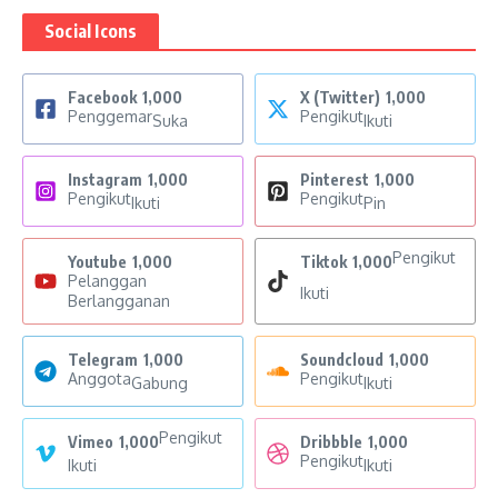
Social Icons
Facebook
1,000
X (Twitter)
1,000
Penggemar
Pengikut
Suka
Ikuti
Instagram
1,000
Pinterest
1,000
Pengikut
Pengikut
Ikuti
Pin
Pengikut
Youtube
1,000
Tiktok
1,000
Pelanggan
Ikuti
Berlangganan
Telegram
1,000
Soundcloud
1,000
Anggota
Pengikut
Gabung
Ikuti
Pengikut
Vimeo
1,000
Dribbble
1,000
Pengikut
Ikuti
Ikuti