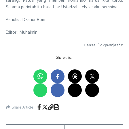
sarang. Katua yang memberi komando harus kita turuti.
Selama perintah itu baik. Ujar Ustadzah Lely selaku pembina.
Penulis : Dzanur Roin
Editor : Muhaimin
Lensa_ldkpwmjatim
Share this…
Share Article