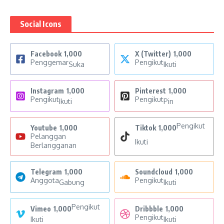
Social Icons
Facebook
1,000
X (Twitter)
1,000
Penggemar
Pengikut
Suka
Ikuti
Instagram
1,000
Pinterest
1,000
Pengikut
Pengikut
Ikuti
Pin
Pengikut
Youtube
1,000
Tiktok
1,000
Pelanggan
Ikuti
Berlangganan
Telegram
1,000
Soundcloud
1,000
Anggota
Pengikut
Gabung
Ikuti
Pengikut
Vimeo
1,000
Dribbble
1,000
Pengikut
Ikuti
Ikuti