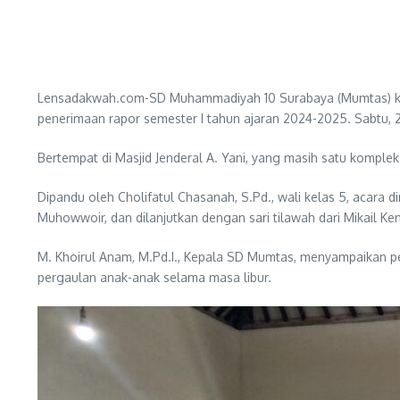
Lensadakwah.com-SD Muhammadiyah 10 Surabaya (Mumtas) kem
penerimaan rapor semester I tahun ajaran 2024-2025. Sabtu, 
Bertempat di Masjid Jenderal A. Yani, yang masih satu kompl
Dipandu oleh Cholifatul Chasanah, S.Pd., wali kelas 5, acara 
Muhowwoir, dan dilanjutkan dengan sari tilawah dari Mikail Ken
M. Khoirul Anam, M.Pd.I., Kepala SD Mumtas, menyampaikan p
pergaulan anak-anak selama masa libur.