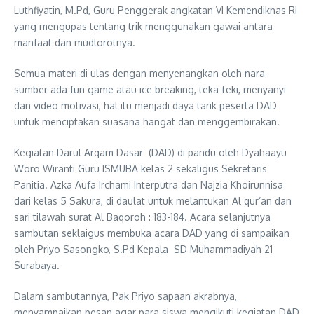
Luthfiyatin, M.Pd, Guru Penggerak angkatan VI Kemendiknas RI
yang mengupas tentang trik menggunakan gawai antara
manfaat dan mudlorotnya.
Semua materi di ulas dengan menyenangkan oleh nara
sumber ada fun game atau ice breaking, teka-teki, menyanyi
dan video motivasi, hal itu menjadi daya tarik peserta DAD
untuk menciptakan suasana hangat dan menggembirakan.
Kegiatan Darul Arqam Dasar (DAD) di pandu oleh Dyahaayu
Woro Wiranti Guru ISMUBA kelas 2 sekaligus Sekretaris
Panitia. Azka Aufa Irchami Interputra dan Najzia Khoirunnisa
dari kelas 5 Sakura, di daulat untuk melantukan Al qur’an dan
sari tilawah surat Al Baqoroh : 183-184. Acara selanjutnya
sambutan seklaigus membuka acara DAD yang di sampaikan
oleh Priyo Sasongko, S.Pd Kepala SD Muhammadiyah 21
Surabaya.
Dalam sambutannya, Pak Priyo sapaan akrabnya,
menyampaikan pesan agar para siswa mengikuti kegiatan DAD