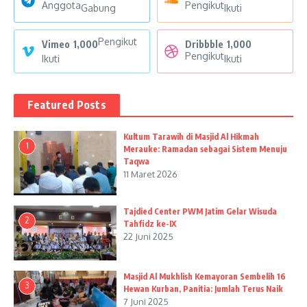
Anggota
Pengikut
Gabung
Ikuti
Pengikut
Vimeo
1,000
Dribbble
1,000
Pengikut
Ikuti
Ikuti
Featured Posts
Kultum Tarawih di Masjid Al Hikmah
1
Merauke: Ramadan sebagai Sistem Menuju
Taqwa
11 Maret 2026
Tajdied Center PWM Jatim Gelar Wisuda
2
Tahfidz ke-IX
22 Juni 2025
Masjid Al Mukhlish Kemayoran Sembelih 16
3
Hewan Kurban, Panitia: Jumlah Terus Naik
7 Juni 2025