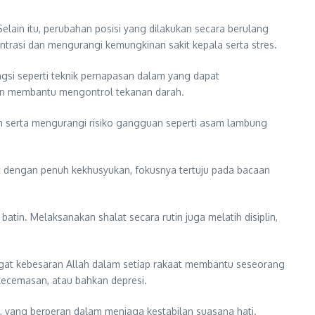
lain itu, perubahan posisi yang dilakukan secara berulang
ntrasi dan mengurangi kemungkinan sakit kepala serta stres.
gsi seperti teknik pernapasan dalam yang dapat
 dan membantu mengontrol tekanan darah.
n serta mengurangi risiko gangguan seperti asam lambung
t dengan penuh kekhusyukan, fokusnya tertuju pada bacaan
tin. Melaksanakan shalat secara rutin juga melatih disiplin,
ngat kebesaran Allah dalam setiap rakaat membantu seseorang
 kecemasan, atau bahkan depresi.
, yang berperan dalam menjaga kestabilan suasana hati.