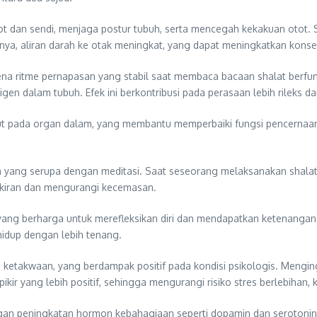
 dan sendi, menjaga postur tubuh, serta mencegah kekakuan otot. Se
lnya, aliran darah ke otak meningkat, yang dapat meningkatkan konse
na ritme pernapasan yang stabil saat membaca bacaan shalat berfun
gen dalam tubuh. Efek ini berkontribusi pada perasaan lebih rileks
but pada organ dalam, yang membantu memperbaiki fungsi pencernaa
an yang serupa dengan meditasi. Saat seseorang melaksanakan shala
kiran dan mengurangi kecemasan.
ang berharga untuk merefleksikan diri dan mendapatkan ketenangan ba
idup dengan lebih tenang.
 ketakwaan, yang berdampak positif pada kondisi psikologis. Mengi
r yang lebih positif, sehingga mengurangi risiko stres berlebihan,
ngan peningkatan hormon kebahagiaan seperti dopamin dan serotonin