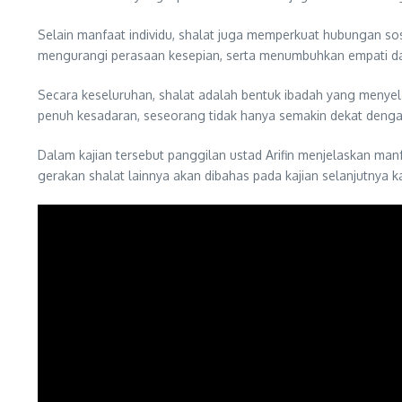
Selain manfaat individu, shalat juga memperkuat hubungan so
mengurangi perasaan kesepian, serta menumbuhkan empati da
Secara keseluruhan, shalat adalah bentuk ibadah yang menyel
penuh kesadaran, seseorang tidak hanya semakin dekat dengan
Dalam kajian tersebut panggilan ustad Arifin menjelaskan manfa
gerakan shalat lainnya akan dibahas pada kajian selanjutnya 